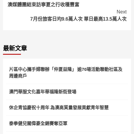
澳媒體團結束訪寧夏之行收穫豐富
Reading
Next
7月份旅客日均9.6萬人次 單日最高13.5萬人次
最新文章
片區中心攜手婦聯辦「仲夏益隆」 逾70場活動聯動社區及
周邊商戶
澳門華服文化嘉年華福隆新街登場
休企青協慶祝十周年 為澳高質量發展貢獻青年智慧
泰拳健兒關偉豪全錦賽奪亞軍