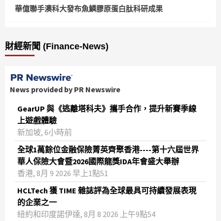
華億聯手澳科大發布魚鱗膠原蛋白肽科研成果
財經新聞 (Finance-News)
News provided by PR Newswire
GearUP 與《逃離塔科夫》攜手合作，提升新賽季線
上遊戲體驗
新加坡, 6小時前
全球1萬餘位金融保險菁英齊聚香港----第十六屆世界
華人保險大會暨2026國際龍獎IDA年會盛大舉辦
香港, 8月 9 2026 早上1點51
HCLTech 獲 TIME 雜誌評為全球最具可持續發展表現
的企業之一
紐約和印度諾伊達, 8月 8 2026 上午9點54