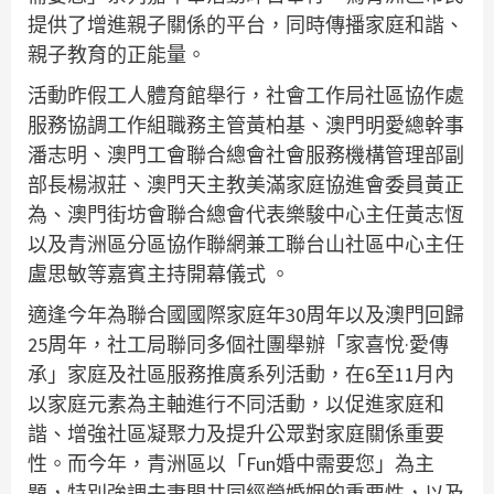
提供了增進親子關係的平台，同時傳播家庭和諧、
親子教育的正能量。
活動昨假工人體育館舉行，社會工作局社區協作處
服務協調工作組職務主管黃柏基、澳門明愛總幹事
潘志明、澳門工會聯合總會社會服務機構管理部副
部長楊淑莊、澳門天主教美滿家庭協進會委員黃正
為、澳門街坊會聯合總會代表樂駿中心主任黃志恆
以及青洲區分區協作聯網兼工聯台山社區中心主任
盧思敏等嘉賓主持開幕儀式 。
適逢今年為聯合國國際家庭年30周年以及澳門回歸
25周年，社工局聯同多個社團舉辦「家喜悅·愛傳
承」家庭及社區服務推廣系列活動，在6至11月內
以家庭元素為主軸進行不同活動，以促進家庭和
諧、增強社區凝聚力及提升公眾對家庭關係重要
性。而今年，青洲區以「Fun婚中需要您」為主
題，特別強調夫妻間共同經營婚姻的重要性，以及