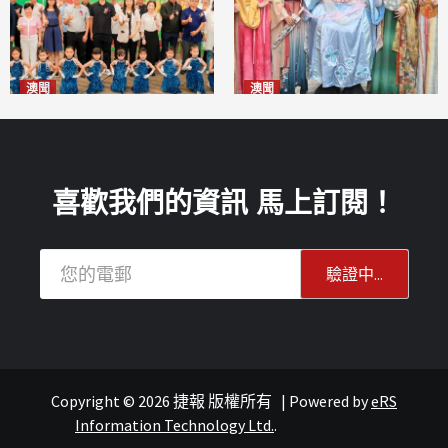
澳聞
澳聞
片區中心攜手婦聯辦「仲夏益
澳門華服文化嘉年華福隆新街
隆」 逾70場活動聯動社區及周
登場
2026-08-09
邊商戶
2026-08-09
喜歡我們的資訊 馬上訂閱！
Copyright © 2026 捷報 版權所有
|
Powered by
eRS
Information Technology Ltd.
.
澳聞
澳聞