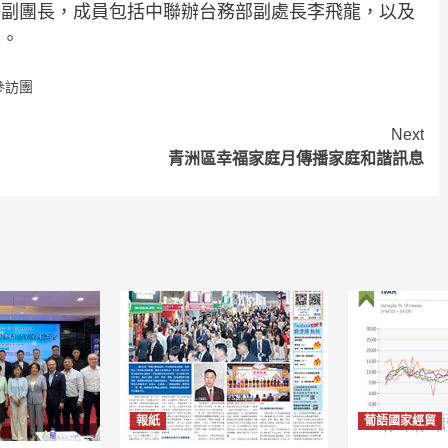
任副團長，成員包括中聯辦台務部副處長李飛龍，以及
人。
參訪團
Next
青洲區幸福家庭月傳播家庭和諧訊息
報紙
葡語國家經貿