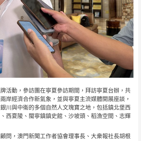
品牌活動，參訪團在寧夏參訪期間，拜訪寧夏台辦，共
受兩岸經濟合作新氣象，並與寧夏主流媒體開展座談，
足銀川與中衛的多個自然人文瑰寶之地，包括鎮北堡西
園、西夏陵、閩寧鎮鎮史館、沙坡頭、稻漁空間、志輝
任顧問，澳門新聞工作者協會理事長、大衆報社長胡根