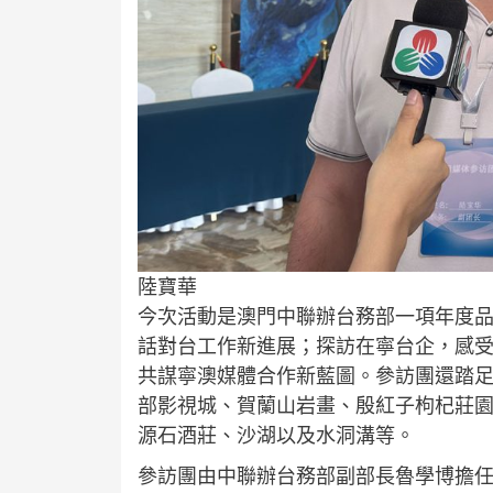
陸寶華
今次活動是澳門中聯辦台務部一項年度
話對台工作新進展；探訪在寧台企，感
共謀寧澳媒體合作新藍圖。參訪團還踏
部影視城、賀蘭山岩畫、殷紅子枸杞莊
源石酒莊、沙湖以及水洞溝等。
參訪團由中聯辦台務部副部長魯學博擔