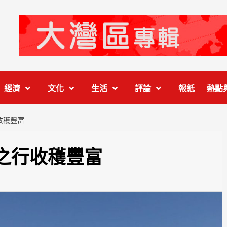
經濟
文化
生活
評論
報紙
熱點
收穫豐富
之行收穫豐富