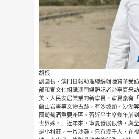
胡根
副團長、澳門日報助理總編輯陸寶華受訪
部和宣文化組織澳門媒體記者赴寧夏釆
美、人民安居樂業的新寧夏。寧夏素有
蘭山岩畫等文物古跡，有沙坡頭、沙湖
國葡萄酒重要產區。習近平主席幾年前
世界殊。」近年來，寧夏發展很快，與
是小村莊，一片沙灘，只有幾千人，在福