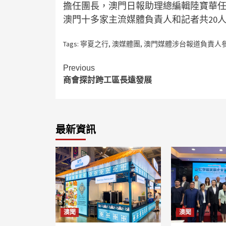
擔任團長，澳門日報助理總編輯陸寶華
澳門十多家主流媒體負責人和記者共20
Tags:
寧夏之行
,
澳媒體團
,
澳門媒體涉台報道負責人
Continue
Previous
商會探討跨工區長遠發展
Reading
最新資訊
澳聞
澳聞