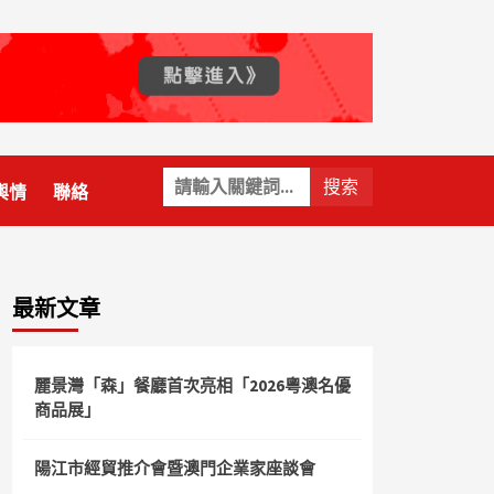
關
輿情
聯絡
鍵
字:
最新文章
麗景灣「森」餐廳首次亮相「2026粵澳名優
商品展」
陽江市經貿推介會暨澳門企業家座談會