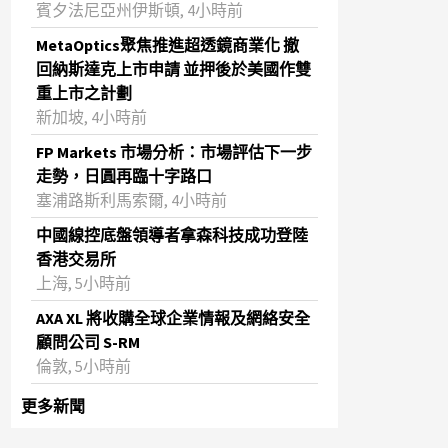
賓夕法尼亞州伊斯頓, 4小時前
MetaOptics聚焦推進超透鏡商業化 撤
回納斯達克上市申請 並押後於美國作雙
重上市之計劃
新加坡, 4小時前
FP Markets 市場分析：市場評估下一步
走勢，日圓再臨十字路口
塞浦路斯利馬索爾, 4小時前
中國線控底盤領導者拿森科技成功登陸
香港交易所
上海, 5小時前
AXA XL 將收購全球企業情報及網絡安全
顧問公司 S-RM
倫敦, 5小時前
更多新聞