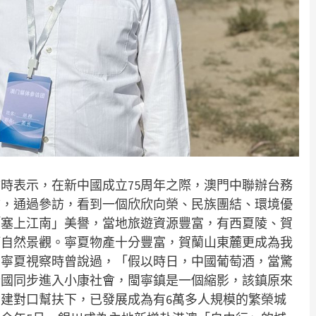
時表示，在新中國成立75周年之際，澳門中聯辦台務
訪，通過參訪，看到一個欣欣向榮、民族團結、環境優
「塞上江南」美譽，當地旅遊資源豐富，有西夏陵、賀
等自然景觀。寧夏物產十分豐富，賀蘭山東麓更成為我
到寧夏視察時曾說過，「假以時日，中國葡萄酒，當驚
全國同步進入小康社會，閩寧鎮是一個縮影，該鎮原來
建對口幫扶下，已發展成為有6萬多人規模的繁榮城