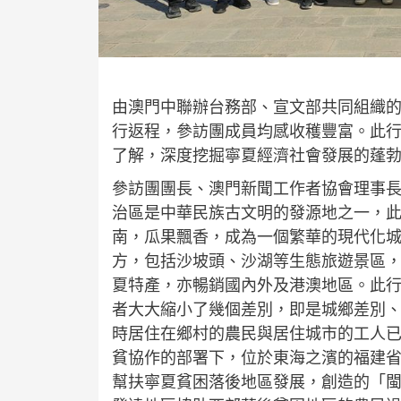
由澳門中聯辦台務部、宣文部共同組織
行返程，參訪團成員均感收穫豐富。此
了解，深度挖掘寧夏經濟社會發展的蓬
參訪團團長、澳門新聞工作者協會理事
治區是中華民族古文明的發源地之一，
南，瓜果飄香，成為一個繁華的現代化
方，包括沙坡頭、沙湖等生態旅遊景區
夏特產，亦暢銷國內外及港澳地區。此行
者大大縮小了幾個差別，即是城鄉差別
時居住在鄉村的農民與居住城市的工人
貧協作的部署下，位於東海之濱的福建
幫扶寧夏貧困落後地區發展，創造的「