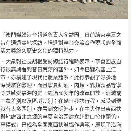
的「澳門媒體涉台報道負責人參訪團」日前結束寧夏之
行旨在通過實地探訪，增進對寧台交流合作現狀的全面
勃活力與悠久歷史文化的獨特魅力。
長、大衆報社長胡根受訪總結行程時表示，寧夏回族自
此行很高興看到昔日荒涼的塞外，如今已變為塞上江
城市，亦構建了現代化農業體系。此行參觀了好多地
，深受旅客歡迎，而且寧夏紅酒、肉類、乳類製品等寧
令其感受最深的是，經過40多年的改革開放，消滅或
、工農差別以及區域差別；在幾日參訪行程，感受到現
已沒有太多區別，亦看到文明進步，在中央作出東西扶
省與地處西北之塬的寧夏自治區建立起對口協作關係，
閩寧模式」已成為全國東西扶貧協作典範，展現了沿海