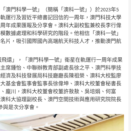
澳門科學一號」（簡稱「澳科一號」）於2023年5
星在軌運行及習近平總書記回信的一周年，澳門科技大學
一周年成果匯報及分享會。澳科大副校監兼校長李行偉
規模數據處理和科學研究的階段。他相信「澳科一號」
新名片，吸引國際國內高端航天科技人才，推動澳門航
報飛還」，「澳門科學一號」衛星在軌運行一周年成果
代主席鍾怡、中聯辦教青部副處長徐之平、澳門科學技
門經濟及科技發展局科技廳廳長陳祖榮、澳科大校監廖
科大基金會監事會監事長徐偉坤、澳科大校董會秘書長
宏、龐川，澳科大校董會校董許敖敖、吳培娟、何富
，澳科大協理副校長、澳門空間技術與應用研究院院長
參與是次分享會。