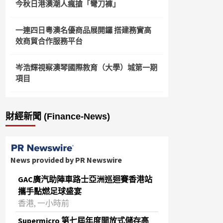
今秋日港澳潮人瘋搶「彎刀褲」
一連四日粵澳名優商品展開鑼 搭建務實高
效商貿合作服務平台
岑浩輝視察澳琴國際教育（大學）城第一期
項目
財經新聞 (Finance-News)
News provided by PR Newswire
GAC廣汽助陣車路士亞洲巡迴賽香港站
攜手點燃足球盛宴
香港, 一小時前
Supermicro 第七屆年度開放式儲存高