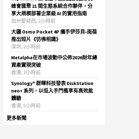
峰會匯聚 21 間生態系統合作夥伴，分
享大規模部署企業級 AI 的實用指南
加州聖荷西, 2小時前
大疆 Osmo Pocket 4P 攜手伊莎貝•雨蓓
推出短片《彷彿相識》
深圳, 2小時前
Metalpha在市場波動中公佈2026財年總
資產實現突破
‌香港, 3小時前
Synology® 群暉科技發表 DiskStation
neo+ 系列，以低入手門檻享有高效能
體驗
香港, 5小時前
更多新聞