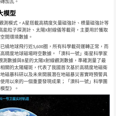
添磚加瓦。
大模型
合觀測模式，A星搭載高精度矢量磁強計、標量磁強計等
高能粒子探測計、太陽X射線儀等載荷，主要用於獲取
的空間環境數據。
繞地球飛行近5,600圈，所有科學載荷運轉正常，而
最高精度地球磁場時空數據。「澳科一號」衛星科學家
觀測數據與B星的太陽X射線觀測數據，準確測量了最
與相關的太陽耀斑，代表了我國首次基於高精度地磁衛
於地磁暴科研以及未來開展潛在地磁暴災害實時預警具
入使用以來的一個重要發現成果；「澳科一號」科學團
大模型》。