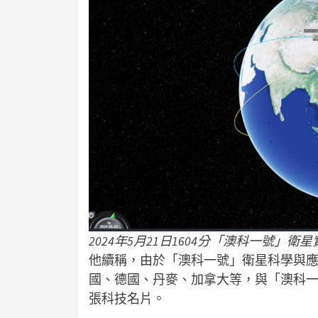
2024年5月21日1604分「澳科一號」衛
他續稱，由於「澳科一號」衛星科學與應
國、德國、丹麥、加拿大等，與「澳科
張科技名片。