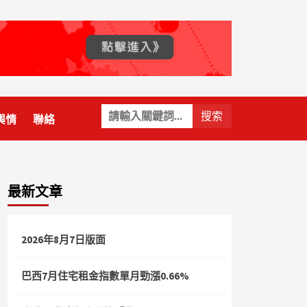
關
輿情
聯絡
鍵
字:
最新文章
2026年8月7日版面
巴西7月住宅租金指數單月勁漲0.66%