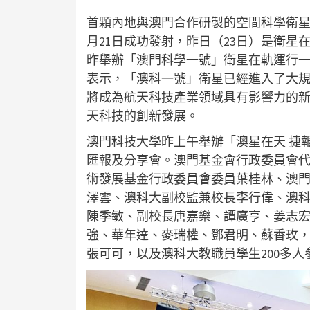
首顆內地與澳門合作研製的空間科學衛星「
月21日成功發射，昨日（23日）是衛
昨舉辦「澳門科學一號」衛星在軌運行
表示，「澳科一號」衛星已經進入了大
將成為航天科技產業領域具有影響力的
天科技的創新發展。
澳門科技大學昨上午舉辦「澳星在天 捷
匯報及分享會。澳門基金會行政委員會
術發展基金行政委員會委員葉桂林、澳
澤雲、澳科大副校監兼校長李行偉、澳
陳季敏、副校長唐嘉樂、譚廣亨、姜志
強、華年達、麥瑞權、鄧君明、蘇香玫
張可可，以及澳科大教職員學生200多人