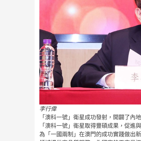
李行偉
「澳科一號」衛星成功發射，開闢了內
「澳科一號」衛星取得豐碩成果，促進
為「一國兩制」在澳門的成功實踐做出