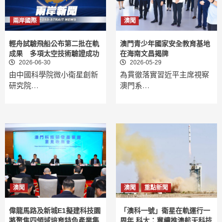
兩岸國際
澳聞
輕舟試驗飛船公布第二批在軌
澳門青少年國家安全教育基地
成果 多項太空技術驗證成功
在海南文昌揭牌
2026-06-30
2026-05-29
由中國科學院微小衛星創新
為貫徹落實習近平主席視察
研究院…
澳門系…
澳聞
澳聞
重點新聞
偉龍馬路及新城E1擬建科技園
「澳科一號」衛星在軌運行一
將聚焦四領域培育特色產業集
周年 科大：冀續推澳航天科技