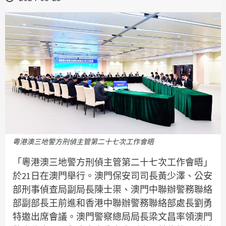
粵港澳三地警方刑偵主管第二十七次工作會晤
「粵港澳三地警方刑偵主管第二十七次工作會晤」
於21日在澳門舉行。澳門保安司司長黃少澤、公安
部刑事偵查局副局長陳士渠、澳門中聯辦警務聯絡
部副部長王前進和香港中聯辦警務聯絡部處長劉勇
特邀出席會議。澳門警察總局局長梁文昌率領澳門