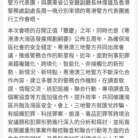
警方代表團，與廣東省公安廳副廳長林偉雄及香港
警務處副處長周一鳴分別率領的粵港警方代表團進
行工作會晤。
本次會晤的召開正值「雙慶」之年，同時也是《粵
港澳大灣區發展規劃綱要》公佈五周年，為確保灣
區社會的安全穩定，粵港澳三地警方共同出席會
議，推進警務合作的新里程。近年，面對刑事犯罪
漸趨複雜化、跨境化、智能化、非接觸化的新形
勢、新情況、新特點，粵港澳三地警方不斷深化合
作內容，建立多層次的警務合作機制，在調查取
證、情報交流、逃犯追捕、聯合行動、專項調查及
個案協查等方面加強合作，提升效率，共同維護灣
區共融及灣區安全。會上，三地警方就匯兌詐騙、
有組織犯罪、科技罪案、偷渡、毒品犯罪等跨境治
安議題和犯罪形勢進行深入的分析和探討，並拓寬
有關嚴重刑事案件聯控聯查和聯合行動等方面的合