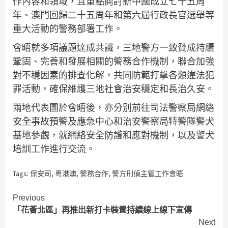
作內容和領域，且重點商討新中國成立七十五周
年、澳門回歸二十五周年和第六屆行政長官選舉等
重大活動的警務部署工作。
會晤就多項議題達成共識，三地警方一致贊成持續
鞏固、完善和發展相關的警務合作機制，聯合加強
對不穩因素的排查化解，共同防範打擊各類違法犯
罪活動，確保維護三地社會治安穩定和長治久安。
兩地代表團於會晤後，亦分別前往司法警察局網絡
安全事故預警及應急中心和治安警察局特警隊警犬
基地參觀，就網絡安全防護和應對機制，以及警犬
培訓工作進行交流。
Tags:
保安司
,
粵港澳
,
警務合作
,
警方刑偵主管工作會晤
Continue
Previous
「花薈北區」再推出新打卡裝置持續線上線下宣傳
Reading
Next