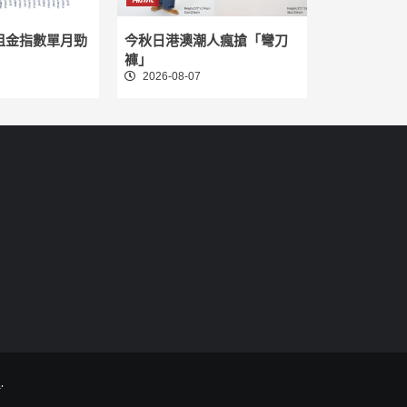
租金指數單月勁
今秋日港澳潮人瘋搶「彎刀
褲」
2026-08-07
.
.