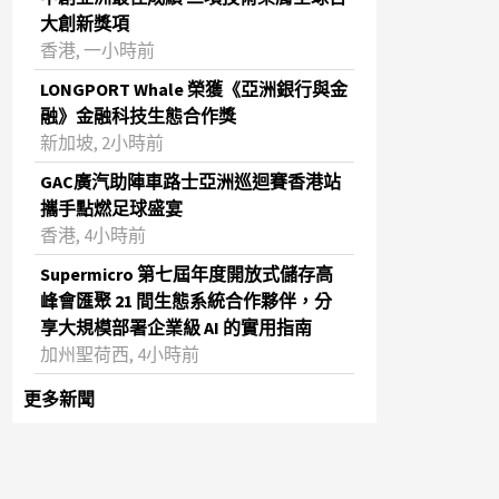
大創新獎項
香港, 一小時前
LONGPORT Whale 榮獲《亞洲銀行與金
融》金融科技生態合作獎
新加坡, 2小時前
GAC廣汽助陣車路士亞洲巡迴賽香港站
攜手點燃足球盛宴
香港, 4小時前
Supermicro 第七屆年度開放式儲存高
峰會匯聚 21 間生態系統合作夥伴，分
享大規模部署企業級 AI 的實用指南
加州聖荷西, 4小時前
更多新聞