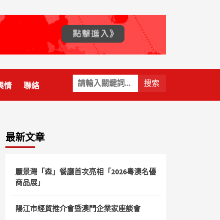
關
輿情
聯絡
鍵
字:
最新文章
麗景灣「森」餐廳首次亮相「2026粵澳名優
商品展」
陽江市經貿推介會暨澳門企業家座談會