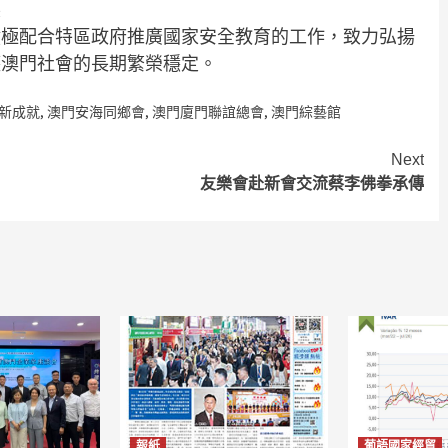
展
積極配合特區政府推廣國家安全教育的工作，致力弘揚
護澳門社會的長期繁榮穩定。
新成就
,
澳門安海同鄉會
,
澳門廈門聯誼總會
,
澳門綜藝館
Next
友樂會赴新會交流蔡李佛拳承傳
報紙
葡語國家經貿