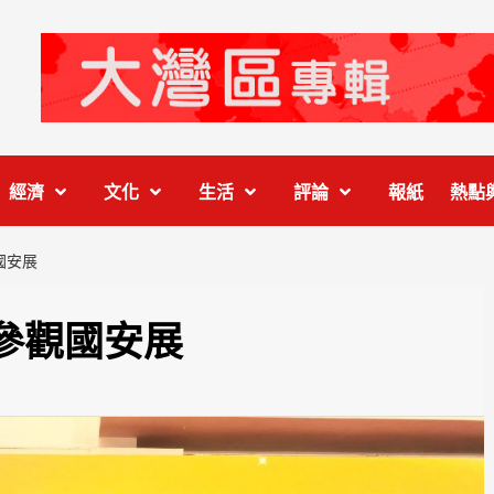
經濟
文化
生活
評論
報紙
熱點
國安展
參觀國安展