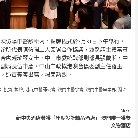
陳仿陽中醫診所內。揭牌儀式於3月31日下午舉行，
醫診所代表陳仿陽二人簽署合作協議，並邀請主禮嘉賓
綜合處趙瑤琴女士，中山市委統戰部副部長張戴湘，中
局副局長伍中慶，中山市政協港澳台僑委副主任羅玉
證，逾百賓客出席，場面熱烈。
盟
,
投資
,
揭牌
,
港九中醫師公會
,
澳門中醫學會
,
澳門中醫藥業界
,
灣區
Next
新中央酒店榮獲「年度設計精品酒店」 澳門唯一獲獎
文物酒店