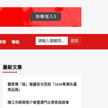
關
輿情
聯絡
鍵
字:
最新文章
麗景灣「森」餐廳首次亮相「2026粵澳名優
商品展」
陽江市經貿推介會暨澳門企業家座談會