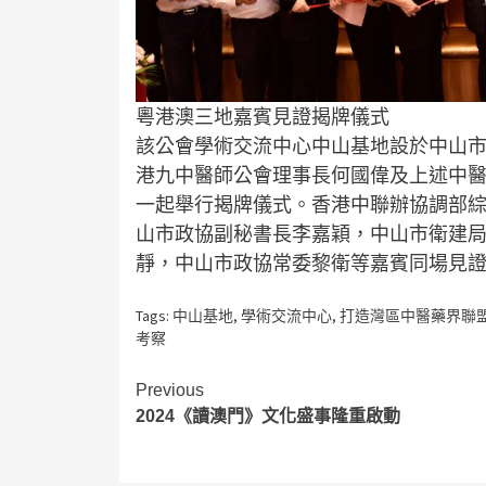
粵港澳三地嘉賓見證揭牌儀式
該公會學術交流中心中山基地設於中山市
港九中醫師公會理事長何國偉及上述中
一起舉行揭牌儀式。香港中聯辦協調部
山市政協副秘書長李嘉穎，中山市衛建
靜，中山市政協常委黎衛等嘉賓同場見
Tags:
中山基地
,
學術交流中心
,
打造灣區中醫藥界聯
考察
Continue
Previous
2024《讀澳門》文化盛事隆重啟動
Reading