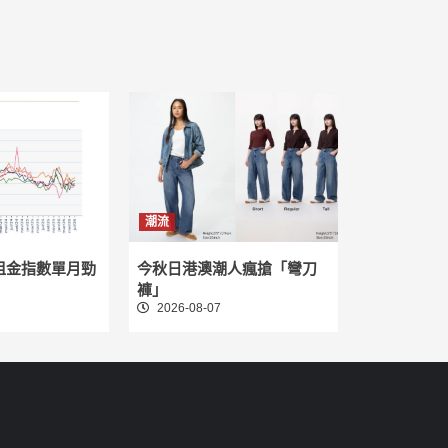
潮流
租金指數單月勁
今秋日港澳潮人瘋搶「彎刀
褲」
2026-08-07