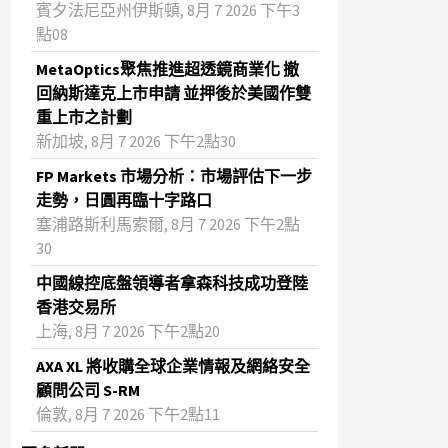
賓夕法尼亞州伊斯頓, 8月 7 2026 下午3
點08
MetaOptics聚焦推進超透鏡商業化 撤
回納斯達克上市申請 並押後於美國作雙
重上市之計劃
新加坡, 8月 7 2026 下午2點30
FP Markets 市場分析：市場評估下一步
走勢，日圓再臨十字路口
塞浦路斯利馬索爾, 8月 7 2026 下午2點
30
中國線控底盤領導者拿森科技成功登陸
香港交易所
上海, 8月 7 2026 下午2點20
AXA XL 將收購全球企業情報及網絡安全
顧問公司 S-RM
倫敦, 8月 7 2026 下午2點11