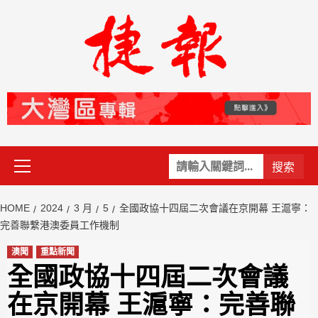
Skip
to
content
Primary
關
Menu
鍵
字:
HOME
2024
3 月
5
全國政協十四屆二次會議在京開幕 王滬寧：
完善聯繫港澳委員工作機制
澳聞
重點新聞
全國政協十四屆二次會議
在京開幕 王滬寧：完善聯