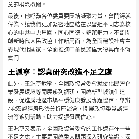
意的模範機關。
最後，他呼籲各位委員要團結凝聚力量，奮鬥鑄就
偉業。讓我們更加緊密地團結在以習近平同志為核
心的中共中央周圍，同心同德、群策群力，不斷開
創新時代人民政協工作新局面，為全面建設社會主
義現代化國家、全面推進中華民族偉大復興而不懈
奮鬥
王滬寧：認真研究改進不足之處
此外，王滬寧還稱，全國政協常委會就優化民營企
業發展環境等開展系列調研，圍繞新型城鎮化建
設、促進房地產市場平穩健康發展專題協商，舉辦
4次宏觀經濟形勢分析座談會，開展政協委員談經
濟等系列活動，助力提振發展信心。
王滬寧又表示，全國政協常委會的工作還存在一些
不足之處，主要是圍繞重大問題深入研究論證、深