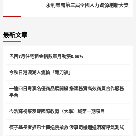
永利榮膺第三屆全國人力資源創新大獎
最新文章
巴西7月住宅租金指數單月勁漲0.66%
今秋日港澳潮人瘋搶「彎刀褲」
一連四日粵澳名優商品展開鑼 搭建務實高效商貿合作服務
平台
岑浩輝視察澳琴國際教育（大學）城第一期項目
筷子基長者捱巴士撞送院搶救 涉事司機通過酒精呼氣測試