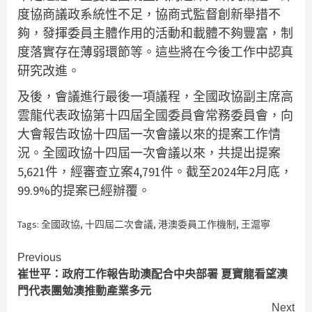
度協商議政系統性不足，協商式監督創新舉措不
夠，發揮委員主體作用的活動和載體不夠豐富，制
度落實存在薄弱環節等。這些將在今後工作中認真
研究改進。
及後，會議進行最後一項議程，全國政協副主席高
雲龍代表政協第十四屆全國委員會常務委員會，向
大會報告政協十四屆一次會議以來的提案工作情
況。全國政協十四屆一次會議以來，共提出提案
5,621件，經審查立案4,791件。截至2024年2月底，
99.9%的提案已經辦覆。
Tags:
全國政協
,
十四屆二次會議
,
港澳委員工作機制
,
王滬寧
Continue
Previous
崔世平：政府工作報告助澳配合中央部署 夏寶龍看望澳
Reading
門代表團勉澳推動產業多元
Next