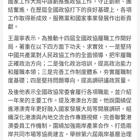
國家工作大局中謀劃推進政協工作，守正創新、團
結奮進，在歷屆全國政協打下的良好基礎上，各項
工作取得新成效，服務黨和國家事業發展作出新貢
獻。
王滬寧表示，為推動十四屆全國政協履職工作開好
局，著重在以下四方面下功夫、求實效，一是堅持
中國共產黨對人民政協工作的全面領導，把牢履職
正確政治方向；二是強化政治培訓，提高政治能力
和履職本領；三是完善工作制度體系，夯實履職制
度基礎；四是堅持問題導向，提高調研議政質量。
及後他表示全國政協常委會履行各項職能，並介紹
一年來的主要工作。提及港澳台方面，他說圍繞促
進港澳青年更好融入國家發展大局等開展調研，組
織深化港澳與內地交流合作專題視察，完善聯繫港
澳委員工作機制。圍繞加強兩岸產業合作、打造兩
岸共同市場等協商建言，舉辦第六屆兩岸基層治理