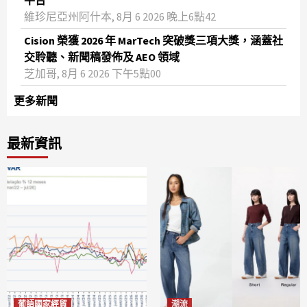
維珍尼亞州阿什本, 8月 6 2026 晚上6點42
Cision 榮獲 2026 年 MarTech 突破獎三項大獎，涵蓋社
交聆聽、新聞稿發佈及 AEO 領域
芝加哥, 8月 6 2026 下午5點00
更多新聞
最新資訊
葡語國家經貿
潮流