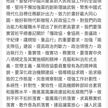
他說，要堅持中國共產黨對人民政協工作的全面領
導、堅持不懈加強黨的創新理論武裝、聚焦中國式
現代化目標任務獻計出力、致力於畫好最大同心
圓。做好新時代新徵程人民政協工作，對我們的政
治能力和履職水平提出了新的更高要求。我們要落
實習近平總書記關於「懂政協、會協商、善議政，
守紀律、講規矩、重品行」的重要要求，加強「兩
支隊伍」建設，提高政治判斷力、政治領悟力、政
治執行力，重實情、做實功、務實效。要落實中央
八項規定及其實施細則精神，克服和糾治形式主
義、官僚主義，展現政協委員奮發有為的精神風
貌。要深化政治機關建設，倡導精益求精、追求極
致的工作態度，完善規章制度，增強工作計劃性、
系統性、針對性、實效性，提高機關幹部綜合素質
和服務水平，推進黨風廉政建設和反腐敗鬥爭，做
到不折不扣抓落實、雷厲風行抓落實、求真務實抓
落實、敢作善為抓落實，建設讓黨放心、讓人民滿