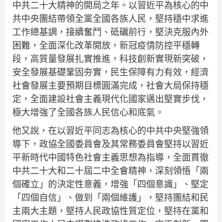
中共二十大精神的開局之年。以習近平為核心的中
共中央團結帶領全黨全國各族人民，堅持穩中求進
工作總基調，接續奮鬥、砥礪前行，堅決克服內外
困難，全面深化改革開放，新冠疫情防控平穩轉
段，高質量發展扎實推進，科技創新實現新突破，
安全發展基礎鞏固夯實，民生保障有力有效，經濟
社會發展主要預期目標圓滿完成，社會大局保持穩
定，全面建設社會主義現代化國家邁出堅實步伐，
極大增強了全國各族人民信心和底氣。
他又說，在以習近平同志為核心的中共中央堅強領
導下，政協全國委員會及其常務委員會堅持以習近
平新時代中國特色社會主義思想為指導，全面貫徹
中共二十大和二十屆二中全會精神，深刻領悟「兩
個確立」的決定性意義，增強「四個意識」、堅定
「四個自信」、做到「兩個維護」，堅持團結和民
主兩大主題，堅持人民政協性質定位，堅持在黨和