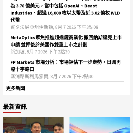
為 3.78 億美元，當中包括 OpenAI、Beast
Industries、超過 16,000 枚以太幣及近 3.02 億枚 WLD
代幣
賓夕法尼亞州伊斯頓, 8月 7 2026 下午3點08
MetaOptics聚焦推進超透鏡商業化 撤回納斯達克上市
申請 並押後於美國作雙重上市之計劃
新加坡, 8月 7 2026 下午2點30
FP Markets 市場分析：市場評估下一步走勢，日圓再
臨十字路口
塞浦路斯利馬索爾, 8月 7 2026 下午2點30
更多新聞
最新資訊