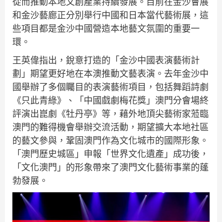
從而推動本地文創產業持續發展。目前在金沙會展
和金沙藝廊正分別舉行中國和日本當代藝術展，這
些項目都是金沙中國營造本地藝文氛圍的重要一
環。
王英偉指出，銳意打造的「金沙中國表演藝術計
劃」期望更好地在本澳推動文藝表演。去年金沙中
國舉辦了多個矚目的表演藝術項目，包括舞蹈詩劇
《只此青綠》、「中國戲劇梅花獎」澳門分會場終
評演出崑劇《牡丹亭》等，藉外地頂尖藝術家蒞臨
澳門的難得機會舉辦交流活動，期望擴大本地社區
的藝文參與，鞏固澳門作為文化城市的國際形象。
「澳門歷史城區」申報「世界文化遺產」成功後，
「文化澳門」的形象帶來了澳門文化藝術事業的蓬
勃發展。