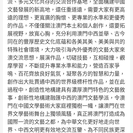
流、多元文化共存的交流合作基地，全面構建中國
文藝發展的新高地，還任重道遠，需要大家有更高
遠的理想、更寬廣的胸懷、更專業的水準和更優秀
的作品。不僅僅關注澳門本土和個人創作，還要拓
展視野，放寬心胸，充分利用澳門中西並舉、古今
同在的豐厚歷史文化底蘊和各美其美、美美與共的
特殊社會環境，大力吸引海內外優秀的文藝大家來
澳交流思想，展演作品，切磋技藝，互相碰撞，觀
摩學習，不斷提升專業水準和能力，營造百家爭
鳴、百花齊放良好氣氛，凝聚各方的智慧和力量，
創作出大批貫通中西的世界級標杆性作品，並在此
過程中，創造性地構建具有濃厚澳門特色的文藝敘
事，創新性地構建融匯中西的澳門文藝學派，令澳
門在中國文學藝術大家庭裡獨樹一幟，讓澳門在世
界文學藝術舞台上獨領風騷，真正將澳門打造成為
國際一流的文藝之都，為中華文化更好地走向世
界、中西文明更有效地交流互鑒、為不同民族更深