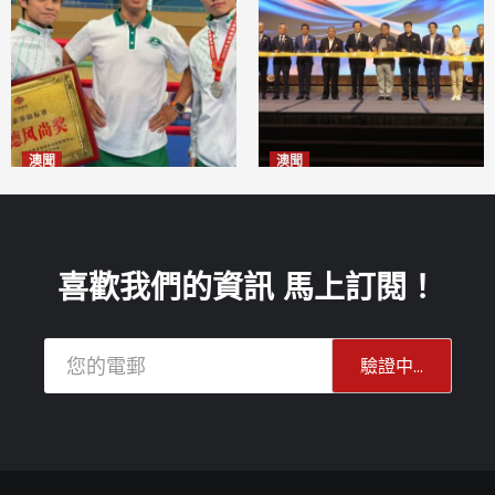
澳聞
澳聞
泰拳健兒關偉豪全錦賽奪亞軍
華億聯手澳科大發布魚鱗膠原
2026-08-08
蛋白肽科研成果
2026-08-08
喜歡我們的資訊 馬上訂閱！