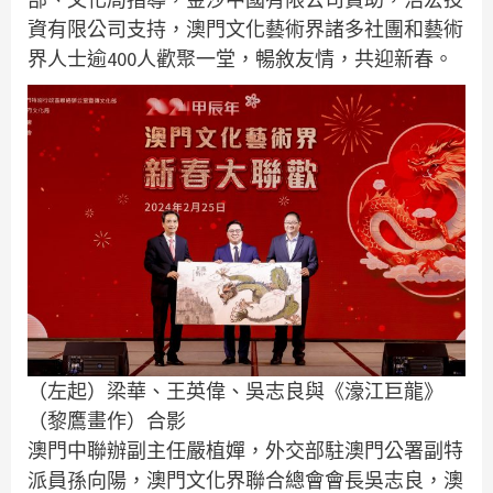
資有限公司支持，澳門文化藝術界諸多社團和藝術
界人士逾400人歡聚一堂，暢敘友情，共迎新春。
（左起）梁華、王英偉、吳志良與《濠江巨龍》
（黎鷹畫作）合影
澳門中聯辦副主任嚴植嬋，外交部駐澳門公署副特
派員孫向陽，澳門文化界聯合總會會長吳志良，澳