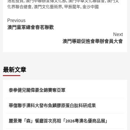
浩宏投資
,
澳門中聯辦宣傳文化部
,
澳門中華文化聯誼會
,
澳門文
化界聯合總會
,
澳門文化藝術界
,
甲辰龍年
,
金沙中國
Continue
Previous
澳門童軍總會春茗聯歡
Reading
Next
澳門導遊促進會舉辦會員大會
最新文章
泰拳健兒關偉豪全錦賽奪亞軍
華億聯手澳科大發布魚鱗膠原蛋白肽科研成果
麗景灣「森」餐廳首次亮相「2026粵澳名優商品展」