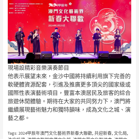
現場設精彩音樂演奏節目
他表示展望未來，金沙中國將持續利用旗下完善的
軟硬體資源配套，引進及推廣更多頂尖的國家級或
國際性表演藝術項目，豐富本澳居民及旅客的綜合
旅遊休閒體驗。期待在大家的共同努力下，澳門將
繼續展現藝術魅力和獨特韻味，成為文化之城、演
藝之都。
Tags:
2024甲辰年澳門文化藝術界新春大聯歡
,
共迎新春
,
文化局
,