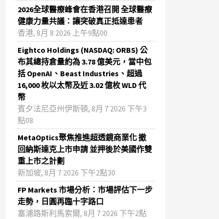
2026全球醫療峰會在香港召開 全球醫療
健康力量共議：讓突破真正抵達患者
香港, 8月 8 2026 上午9點00
Eightco Holdings (NASDAQ: ORBS) 公
布其總持倉量約為 3.78 億美元，當中包
括 OpenAI、Beast Industries、超過
16,000 枚以太幣及近 3.02 億枚 WLD 代
幣
賓夕法尼亞州伊斯頓, 8月 7 2026 下午3
點08
MetaOptics聚焦推進超透鏡商業化 撤
回納斯達克上市申請 並押後於美國作雙
重上市之計劃
新加坡, 8月 7 2026 下午2點30
FP Markets 市場分析：市場評估下一步
走勢，日圓再臨十字路口
塞浦路斯利馬索爾, 8月 7 2026 下午2點