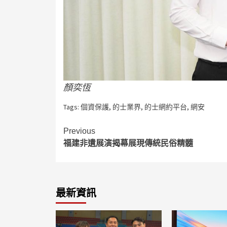
顏奕恆
Tags:
個資保護
,
的士業界
,
的士網約平台
,
網安
Continue
Previous
福建非遺展演揭幕展現傳統民俗精髓
Reading
最新資訊