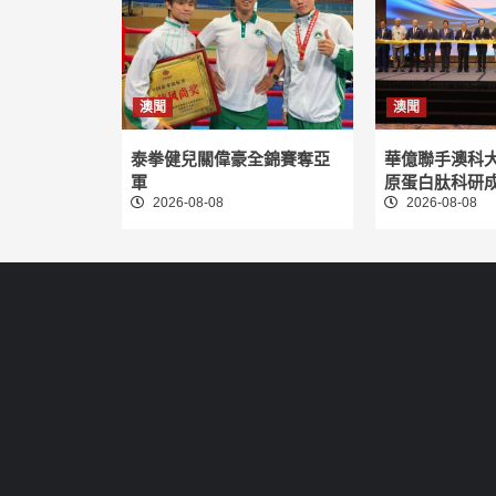
澳聞
澳聞
泰拳健兒關偉豪全錦賽奪亞
華億聯手澳科
軍
原蛋白肽科研
2026-08-08
2026-08-08