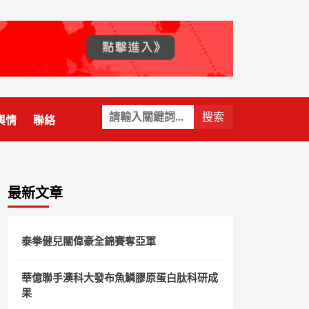
關
輿情
聯絡
鍵
字:
最新文章
泰拳健兒關偉豪全錦賽奪亞軍
華億聯手澳科大發布魚鱗膠原蛋白肽科研成
果