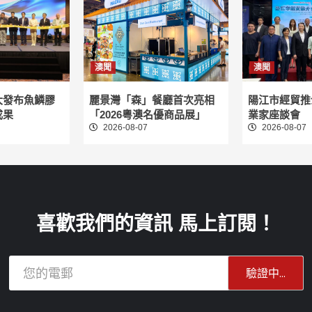
澳聞
澳聞
大發布魚鱗膠
麗景灣「森」餐廳首次亮相
陽江市經貿推
成果
「2026粵澳名優商品展」
業家座談會
2026-08-07
2026-08-07
喜歡我們的資訊 馬上訂閱！