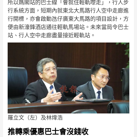
所以媽閣站的巴士線「會就住輕軌嚟走」，行人步
行系統方面，短期內就東北大馬路行人空中走廊進
行開標，亦會啟動氹仔廣東大馬路的項目設計，方
便由新濠鋒酒店通往輕軌馬場站。未來當局令巴士
站、行人空中走廊盡量接近輕軌站。
羅立文（左）及林煒浩
推轉乘優惠巴士會沒錢收