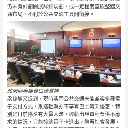
仍未有計劃開展詳細規劃，或一定程度窒礙整體交
通布局，不利於公共交通工具間銜接。
政府回應議員口頭質詢
梁孫旭又提到，現時澳門公共交通未能兼容多種電
子支付方式，乘搭輕軌亦不享有巴士轉乘優惠。特
別是日前除夕有大量人流，輕軌出現單程票供不應
求的情況，只能接納電子卡進出。隨著社會發展，