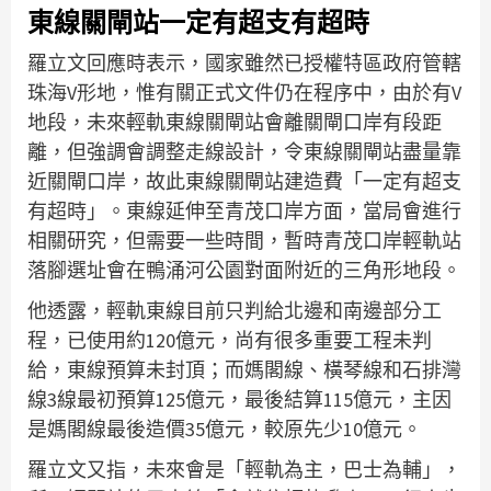
東線關閘站一定有超支有超時
羅立文回應時表示，國家雖然已授權特區政府管轄
珠海V形地，惟有關正式文件仍在程序中，由於有V
地段，未來輕軌東線關閘站會離關閘口岸有段距
離，但強調會調整走線設計，令東線關閘站盡量靠
近關閘口岸，故此東線關閘站建造費「一定有超支
有超時」。東線延伸至青茂口岸方面，當局會進行
相關研究，但需要一些時間，暫時青茂口岸輕軌站
落腳選址會在鴨涌河公園對面附近的三角形地段。
他透露，輕軌東線目前只判給北邊和南邊部分工
程，已使用約120億元，尚有很多重要工程未判
給，東線預算未封頂；而媽閣線、橫琴線和石排灣
線3線最初預算125億元，最後結算115億元，主因
是媽閣線最後造價35億元，較原先少10億元。
羅立文又指，未來會是「輕軌為主，巴士為輔」，