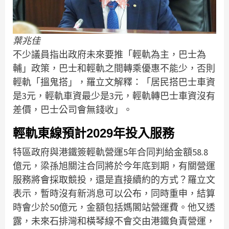
葉兆佳
不少議員指出政府未來要推「輕軌為主，巴士為
輔」政策，巴士和輕軌之間轉乘優惠不能少，否則
輕軌「搵鬼搭」，羅立文解釋：「居民搭巴士車資
是3元，輕軌車資最少是3元，輕軌轉巴士車資沒有
差價，巴士公司會無錢收」。
輕軌東線預計2029年投入服務
特區政府與港鐵簽輕軌營運5年合同判給金額58.8
億元，梁孫旭關注合同將於今年底到期，有關營運
服務將會採取競投，還是直接續約的方式？羅立文
表示，暫時沒有新消息可以公布，同時重申，結算
時會少於50億元，金額包括媽閣站營運費。他又透
露，未來石排灣和橫琴線不會交由港鐵負責營運，