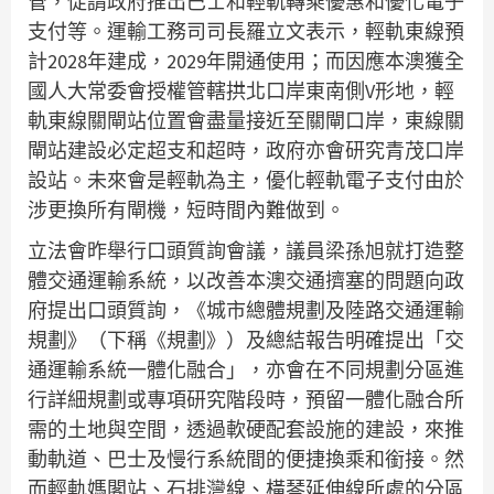
管，促請政府推出巴士和輕軌轉乘優惠和優化電子
支付等。運輸工務司司長羅立文表示，輕軌東線預
計2028年建成，2029年開通使用；而因應本澳獲全
國人大常委會授權管轄拱北口岸東南側V形地，輕
軌東線關閘站位置會盡量接近至關閘口岸，東線關
閘站建設必定超支和超時，政府亦會研究青茂口岸
設站。未來會是輕軌為主，優化輕軌電子支付由於
涉更換所有閘機，短時間內難做到。
立法會昨舉行口頭質詢會議，議員梁孫旭就打造整
體交通運輸系統，以改善本澳交通擠塞的問題向政
府提出口頭質詢，《城市總體規劃及陸路交通運輸
規劃》（下稱《規劃》）及總結報告明確提出「交
通運輸系統一體化融合」，亦會在不同規劃分區進
行詳細規劃或專項研究階段時，預留一體化融合所
需的土地與空間，透過軟硬配套設施的建設，來推
動軌道、巴士及慢行系統間的便捷換乘和銜接。然
而輕軌媽閣站、石排灣線、橫琴延伸線所處的分區