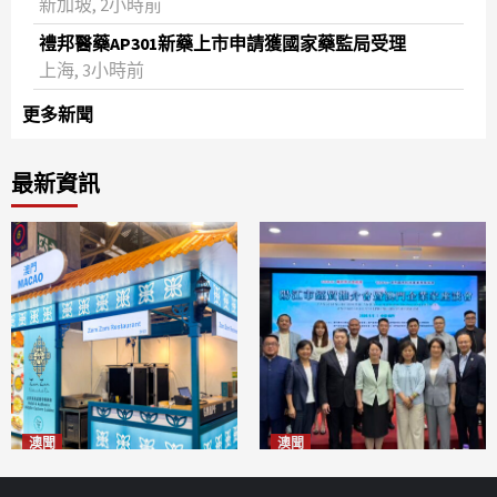
新加坡, 2小時前
禮邦醫藥AP301新藥上市申請獲國家藥監局受理
上海, 3小時前
更多新聞
最新資訊
澳聞
澳聞
麗景灣「森」餐廳首次亮相
陽江市經貿推介會暨澳門企業