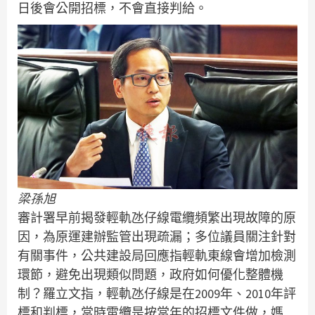
日後會公開招標，不會直接判給。
梁孫旭
審計署早前揭發輕軌氹仔線電纜頻繁出現故障的原
因，為原運建辦監管出現疏漏；多位議員關注針對
有關事件，公共建設局回應指輕軌東線會增加檢測
環節，避免出現類似問題，政府如何優化整體機
制？羅立文指，輕軌氹仔線是在2009年、2010年評
標和判標，當時電纜是按當年的招標文件做，媽