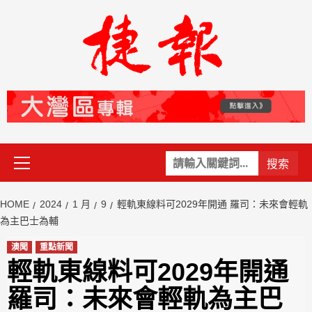
Skip
to
content
Primary
關
Menu
鍵
字:
HOME
2024
1 月
9
輕軌東線料可2029年開通 羅司：未來會輕軌
為主巴士為輔
澳聞
重點新聞
輕軌東線料可2029年開通
羅司：未來會輕軌為主巴