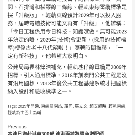
閣、石排灣和橫琴線三條線、輕軌東線電纜標準是
採「升級版」，輕軌東線預計2029年可以投入服
務，屆時電纜技術可能又再有「升級」，他辯稱：
「今日工程係用今日科技、知識嚟做。無可能2023
年決定的嘢，2029年(技術)會更新，(採用的技術標
準)梗係古老十八代架啦！」隨著時間推移，「一
定有新科技」，他希望大家明白。
公建局局長林煒浩補充，輕軌氹仔線電纜是2009年
招標，引入通用標準，2018年前澳門公共工程是沒
有沿用國標，2018年後公共工程基建系統才把國標
納入設計和驗收標準之一。
Tags:
2029年開通
,
東線關閘站
,
羅司
,
羅立文
,
超支超時
,
輕軌東線
,
輕軌為主巴士為輔
Continue
Previous
本澳日均赴港車300部 澳港兩地將續商增配額