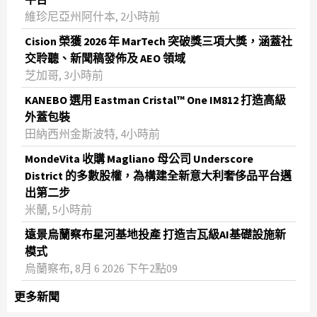
維珍尼亞州阿什本, 2小時前
Cision 榮獲 2026 年 MarTech 突破獎三項大獎，涵蓋社
交聆聽、新聞稿發佈及 AEO 領域
芝加哥, 3小時前
KANEBO 選用 Eastman Cristal™ One IM812 打造高級
外蓋包裝
田納西州金斯波特, 4小時前
MondeVita 收購 Magliano 母公司 Underscore
District 的多數股權，為構建全新意大利奢侈品平台邁
出第二步
米蘭, 5小時前
遠景烏蘭察布星河基地投產 打造吉瓦級AI基礎設施新
模式
烏蘭察布, 8月 6 2026 下午2點09
更多新聞