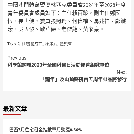
中國澳門體育暨奧林匹克委員會2024年至2028年度
青年委員會成員如下：主任賴百齡，副主任鄭國
恆、崔世健，委員張照珩、何偉權、馬兆祥、鄺鍵
濠、吳恆發、歐華德、老傑龍、黃家豪。
Tags:
新任機關成員
,
陳澤武
,
體奧會
Continue
Previous
科學館蟬聯2023年全國科普日活動優秀組織單位
Reading
Next
「龍年」及山頂醫院百五周年郵品將發行
最新文章
巴西7月住宅租金指數單月勁漲0.66%