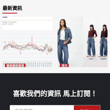
最新資訊
葡語國家經貿
潮流
巴西7月住宅租金指數單月勁
今秋日港澳潮人瘋搶「彎刀
漲0.66%
褲」
2026-08-07
2026-08-07
喜歡我們的資訊 馬上訂閱！