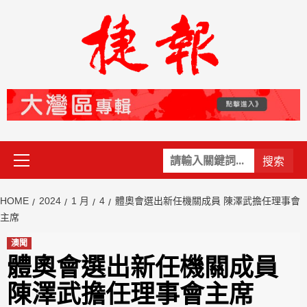
Skip
to
content
Primary
關
Menu
鍵
字:
HOME
2024
1 月
4
體奧會選出新任機關成員 陳澤武擔任理事會
主席
澳聞
體奧會選出新任機關成員
陳澤武擔任理事會主席