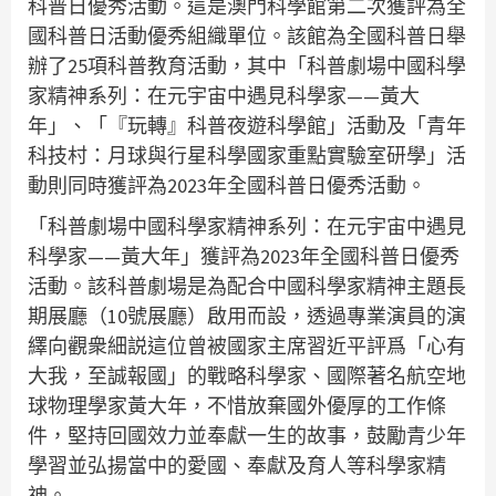
科普日優秀活動。這是澳門科學館第二次獲評為全
國科普日活動優秀組織單位。該館為全國科普日舉
辦了25項科普教育活動，其中「科普劇場中國科學
家精神系列：在元宇宙中遇見科學家——黃大
年」、「『玩轉』科普夜遊科學館」活動及「青年
科技村：月球與行星科學國家重點實驗室研學」活
動則同時獲評為2023年全國科普日優秀活動。
「科普劇場中國科學家精神系列：在元宇宙中遇見
科學家——黃大年」獲評為2023年全國科普日優秀
活動。該科普劇場是為配合中國科學家精神主題長
期展廳（10號展廳）啟用而設，透過專業演員的演
繹向觀衆細説這位曾被國家主席習近平評爲「心有
大我，至誠報國」的戰略科學家、國際著名航空地
球物理學家黃大年，不惜放棄國外優厚的工作條
件，堅持回國效力並奉獻一生的故事，鼓勵青少年
學習並弘揚當中的愛國、奉獻及育人等科學家精
神。