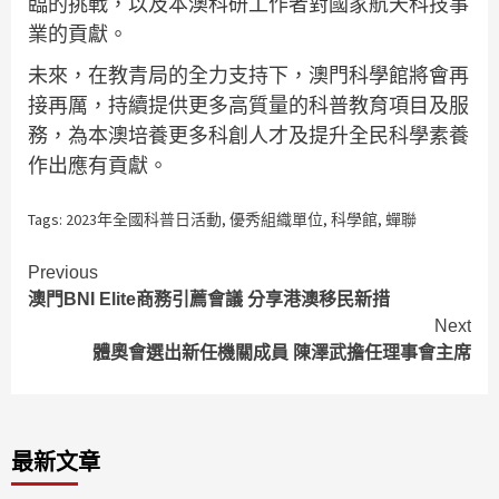
臨的挑戰，以及本澳科研工作者對國家航天科技事
業的貢獻。
未來，在教青局的全力支持下，澳門科學館將會再
接再厲，持續提供更多高質量的科普教育項目及服
務，為本澳培養更多科創人才及提升全民科學素養
作出應有貢獻。
Tags:
2023年全國科普日活動
,
優秀組織單位
,
科學館
,
蟬聯
Continue
Previous
澳門BNI Elite商務引薦會議 分享港澳移民新措
Reading
Next
體奧會選出新任機關成員 陳澤武擔任理事會主席
最新文章