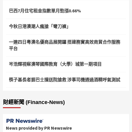
巴西7月住宅租金指數單月勁漲0.66%
今秋日港澳潮人瘋搶「彎刀褲」
一連四日粵澳名優商品展開鑼 搭建務實高效商貿合作服務
平台
岑浩輝視察澳琴國際教育（大學）城第一期項目
筷子基長者捱巴士撞送院搶救 涉事司機通過酒精呼氣測試
財經新聞 (Finance-News)
News provided by PR Newswire