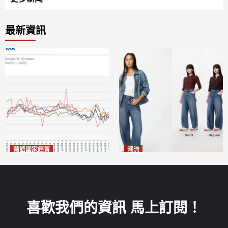
最新資訊
葡語國家經貿
潮流
巴西7月住宅租金指數單月勁
今秋日港澳潮人瘋搶「彎刀
漲0.66%
褲」
2026-08-07
2026-08-07
喜歡我們的資訊 馬上訂閱！