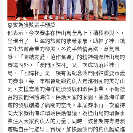
嘉賓為獲獎選手頒獎
他表示，今次賽事在桂山島全島上下積極參與下，
呈現出了一片海釣旅遊的繁榮景象，助推了桂山鎮
文化旅遊產業的發展，各釣手熱情高漲，意氣風
發。「團結友愛、協作奮進」的精神彌漫桂山島的
賽場內外，「澳門回歸杯」又一次成功落戶桂山
島。「回歸杯」是一項有著紀念澳門回歸重要意義
的賽事，每一年都會組織釣魚人走進祖國的美好山
河，支援當地的海洋經濟發展和環保事業，不斷號
召釣友們保護海洋、保護大家的家園，並為海洋旅
遊的發展創造了廣闊的空間。本屆賽事再一次堅持
向大家發出海洋環境保護倡議，為桂山島的環保事
業注入大家釣魚人的力量；同時，該會期待粵港澳
遊艇自由行能早日實現，加快讓澳門的釣魚艇駛進