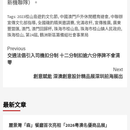
新機聯隊）。
Tags:
2023桂山島遊釣文化節
,
中國澳門戶外休閒體育總會
,
中聯辦
宣傳文化部指導
,
全國磯釣精英邀請賽
,
完滿收杆
,
宣傳推廣
,
廣東
豐盟匯
,
澳門
,
澳門回歸杯
,
珠海市桂山島
,
珠海市桂山鎮人民政府
,
珠海桂山
,
第24屆
,
鶴洲新區籌備組社會事業局
Continue
Previous
交通法倡引入司機扣分制 十二分制扣逾六分停牌不會清
Reading
零
Next
創意賦能 深澳創意設計精品展深圳前海展出
最新文章
麗景灣「森」餐廳首次亮相「2026粵澳名優商品展」