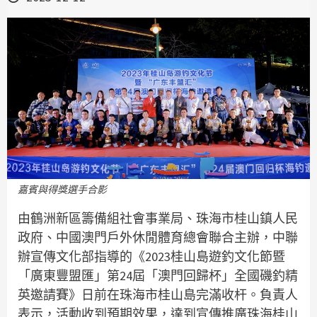
嘉賓與得獎選手合影
由鶴洲新區籌備組社會事業局、珠海市桂山鎮人民
政府、中國澳門戶外休閒體育總會聯合主辦，中聯
辦宣傳文化部指導的《2023桂山島遊釣文化節暨
「廣東豐盟匯」第24屆「澳門回歸杯」全國磯釣精
英邀請賽》日前在珠海市桂山島完滿收杆。負責人
表示，活動收到預期效果，達到宣傳推廣珠海桂山