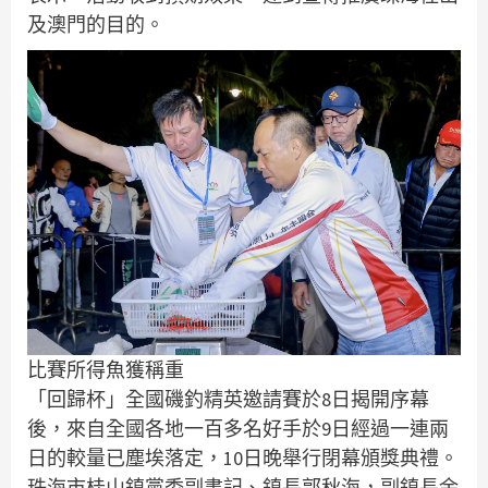
及澳門的目的。
比賽所得魚獲稱重
「回歸杯」全國磯釣精英邀請賽於8日揭開序幕
後，來自全國各地一百多名好手於9日經過一連兩
日的較量已塵埃落定，10日晚舉行閉幕頒獎典禮。
珠海市桂山鎮黨委副書記、鎮長郭秋海，副鎮長余