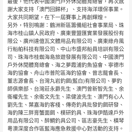
最後，他代表中國澳門戶外休閒體育總會，再次感
謝大家支持「澳門回歸杯」、支持海洋環保事業。
大家共同期望，在下一屆賽事上再創輝煌。
另外，特別鳴謝：鶴洲新區籌備組社會事業局、珠
海市桂山鎮人民政府、廣東豐盟匯實業發展股份有
限公、廣州達億瓦文體用品有限公司、廣東綠舟風
行船舶科技有限公司、中山市盛邦船員培訓有限公
司、珠海市桂蜘海島旅遊發展有限公司、中國澳門
戶外休閒體育總會、海之夢霞浦釣魚協會、寧德市
海釣協會、舟山市普陀區海釣協會、曾志龍會長、
董志源會長、台灣丸岩釣餌(藍白)有限公司、夢釣
師俱樂部、台灣莊永爵先生、澳門曾新智先生、余
衛權先生、余衛文先生、梁健波先生、澳門有心人
劉先生、葉嘉海釣客棧、傳奇釣具批發釣餌研發、
海釣陳三胖膏蟹面餌、樸研釣具、珠海伊酷達戶外
用品有限公司、醉鯛釣具公司、區志豪先生、橫琴
粵澳深度合作區藍海應急救援中心對活動的支持。