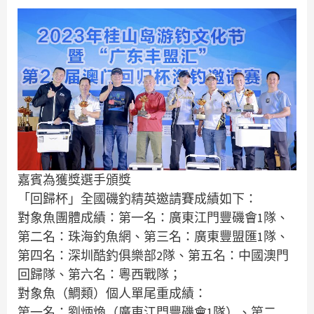
嘉賓為獲獎選手頒獎
「回歸杯」全國磯釣精英邀請賽成績如下：
對象魚團體成績：第一名：廣東江門豐磯會1隊、
第二名：珠海釣魚網、第三名：廣東豐盟匯1隊、
第四名：深圳酷釣俱樂部2隊、第五名：中國澳門
回歸隊、第六名：粵西戰隊；
對象魚（鯛類）個人單尾重成績：
第一名：劉炳煥（廣東江門豐磯會1隊）、第二