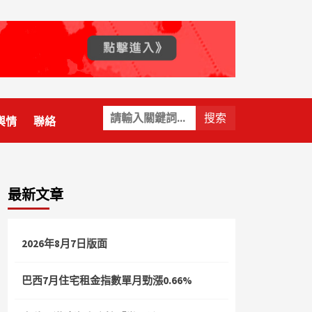
關
輿情
聯絡
鍵
字:
最新文章
2026年8月7日版面
巴西7月住宅租金指數單月勁漲0.66%