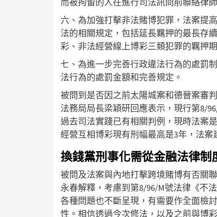
而被拘留的人在進行司法訊問前聯絡律
六、為加強打擊非法賭博犯罪，法案提
法的相關規定，包括延長羈押的最長存
彩、非法經營線上博彩三類犯罪的羈押期
七、為進一步完善行政違法行為的處罰
法行為的處罰金額和完善規定。
被問到是否因之前太陽城案和德晉案審
法務局局長梁穎研回應表示，現行第8/9
過去司法實踐已有相關判例，現時法案
經營互相博彩現有刑幅最高是3年，法案
換錢黨刑事化需從金融法律制
被問及法案與內地打擊跨境賭博有否關
永春解釋，考慮到第8/96/M號法律《不
各種問題也不斷呈現，有需要作全面檢
性。相信透過今次修法，以及之前與博