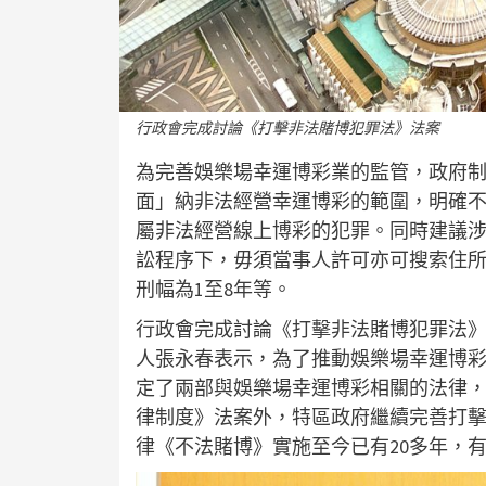
行政會完成討論《打擊非法賭博犯罪法》法案
為完善娛樂場幸運博彩業的監管，政府
面」納非法經營幸運博彩的範圍，明確
屬非法經營線上博彩的犯罪。同時建議
訟程序下，毋須當事人許可亦可搜索住
刑幅為1至8年等。
行政會完成討論《打擊非法賭博犯罪法
人張永春表示，為了推動娛樂場幸運博
定了兩部與娛樂場幸運博彩相關的法律
律制度》法案外，特區政府繼續完善打擊各
律《不法賭博》實施至今已有20多年，