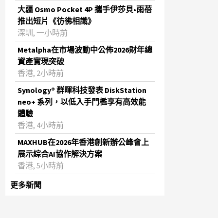
大疆 Osmo Pocket 4P 攜手伊莎貝•雨蓓
推出短片《彷彿相識》
深圳, 一小時前
Metalpha在市場波動中公佈2026財年總
資產實現突破
‌香港, 2小時前
Synology® 群暉科技發表 DiskStation
neo+ 系列，以低入手門檻享有高效能
體驗
香港, 4小時前
MAXHUB在2026年香港創新辦公峰會上
展示綜合AI協作解決方案
香港, 5小時前
更多新聞