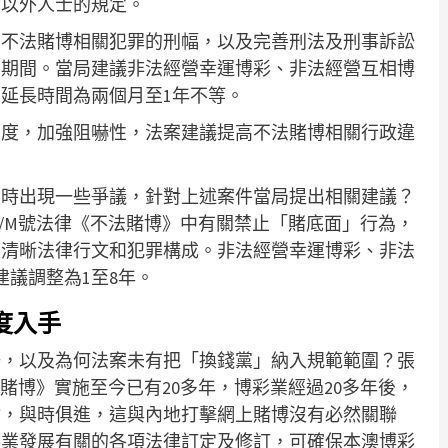
師以外人士的規定。
高不法賭博相關犯罪的刑幅，以及完善刑法及刑事訴訟
續期間。當局建議非法經營幸運博彩、非法經營互相博
延長時間為兩個月至1年不等。
制度，加強阻嚇性，法案建議提高不法賭博相關行政違
判時出現一些爭議，針對上述案件當局提出相關建議？
6/M號法律《不法賭博》中有關禁止「賭底面」行為，
是清晰法律行文和犯罪構成。非法經營幸運博彩、非法
建議調整為1至8年。
度入手
聯，以及為何法案未有把「換錢黨」納入規範範圍？張
法賭博》實施至今已有20多年，博彩業經過20多年後，
討，與時俱進，這與內地打擊網上賭博沒有必然關聯
彩業發展有關的各項法律訂定及修訂，可確保本澳博彩