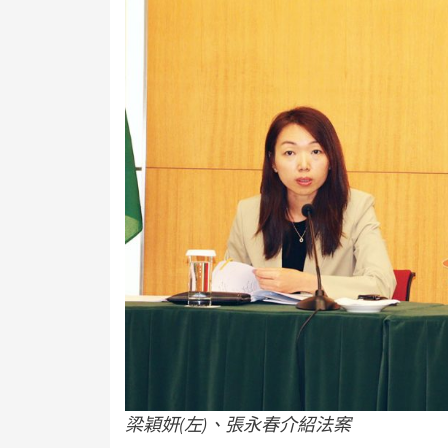
梁穎妍(左)、張永春介紹法案