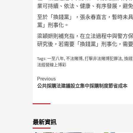
業可持續、依法、健康、有序發展，避
至於「換錢黨」，張永春直言，暫時未
黨」刑事化。
梁穎妍則補充指，在立法過程中與警方
研究後，若需要「換錢黨」刑事化，需
Tags:
一至八年
,
不法賭博
,
打擊非法賭博犯罪法
,
換錢
法經營線上博彩
Continue
Previous
公共採購法建議設立集中採購制度節省成本
Reading
最新資訊