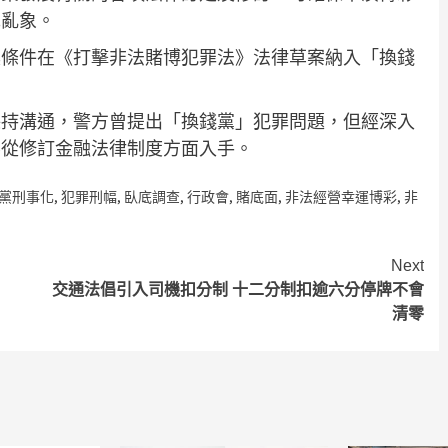
免亂象。
具條件在《打擊非法賭博犯罪法》法律草案納入「換錢
保持溝通，警方曾提出「換錢黨」犯罪問題，但經深入
要從修訂金融法律制度方面入手。
黨刑事化
,
犯罪刑幅
,
臥底調查
,
行政會
,
賭底面
,
非法經營幸運博彩
,
非
Next
交通法倡引入司機扣分制 十二分制扣逾六分停牌不會
清零