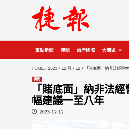
Skip
to
content
重點新聞
澳聞
兩岸國際
大灣區
HOME
2023
12 月
12
「賭底面」納非法經營幸
澳聞
「賭底面」納非法經
幅建議一至八年
2023-12-12