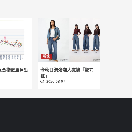
潮流
租金指數單月勁
今秋日港澳潮人瘋搶「彎刀
褲」
2026-08-07