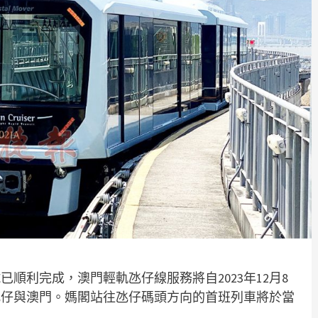
順利完成，澳門輕軌氹仔線服務將自2023年12月8
氹仔與澳門。媽閣站往氹仔碼頭方向的首班列車將於當