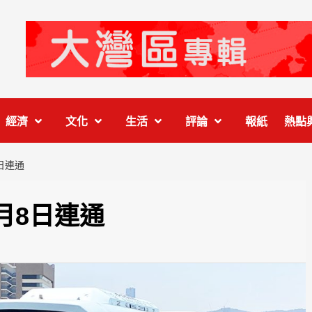
經濟
文化
生活
評論
報紙
熱點
日連通
月8日連通