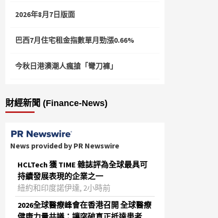
2026年8月7日版面
巴西7月住宅租金指數單月勁漲0.66%
今秋日港澳潮人瘋搶「彎刀褲」
財經新聞 (Finance-News)
News provided by PR Newswire
HCLTech 獲 TIME 雜誌評為全球最具可
持續發展表現的企業之一
紐約和印度諾伊達, 2小時前
2026全球醫療峰會在香港召開 全球醫療
健康力量共議：讓突破真正抵達患者