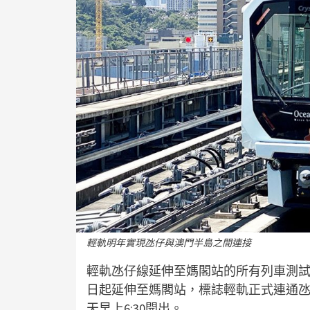
輕軌明年實現氹仔與澳門半島之間連接
輕軌氹仔線延伸至媽閣站的所有列車測試已
日起延伸至媽閣站，標誌輕軌正式連通
天早上6:30開出。