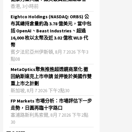
香港, 3小時前
Eightco Holdings (NASDAQ: ORBS) 公
布其總持倉量約為 3.78 億美元，當中包
括 OpenAI、Beast Industries、超過
16,000 枚以太幣及近 3.02 億枚 WLD 代
幣
賓夕法尼亞州伊斯頓, 8月 7 2026 下午3
點08
MetaOptics聚焦推進超透鏡商業化 撤
回納斯達克上市申請 並押後於美國作雙
重上市之計劃
新加坡, 8月 7 2026 下午2點30
FP Markets 市場分析：市場評估下一步
走勢，日圓再臨十字路口
塞浦路斯利馬索爾, 8月 7 2026 下午2點
30