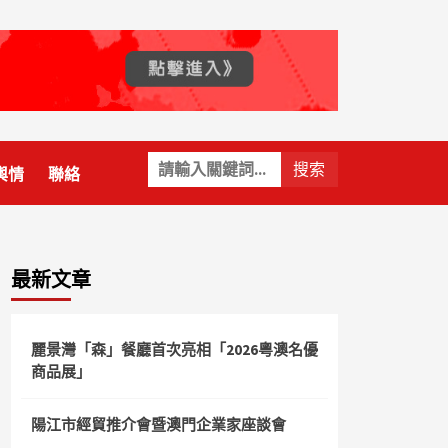
關
輿情
聯絡
鍵
字:
最新文章
麗景灣「森」餐廳首次亮相「2026粵澳名優
商品展」
陽江市經貿推介會暨澳門企業家座談會