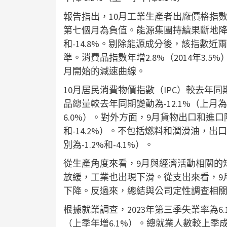
報告指出，10月工業生產者出廠價格指數年變動
第七個月為負值。能源集團持續果斷地降低總指
和-14.8%。剔除能源成分後，該指數近兩
準。消費品指數年增2.8%（2014年3.5
月開始的減速曲線。
10月居民消費物價指數（IPC）較去年同
品總量較去年同期變動為-12.1%（上月為
6.0%）。對外方面，9月貨物出口和進口隱含
和-14.2%）。不包括燃料和潤滑油，出口
別為-1.2%和-4.1%）。
從生產角度來看，9月與經濟活動相關的
放緩，工業也出現下滑。從支出來看，9
下降。反過來，總結與公司定性調查相關
根據就業調查，2023年第三季失業率為6
（上季年增6.1%）。總就業人數較上季成長