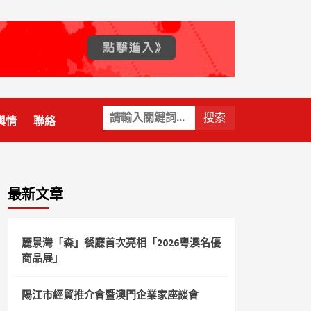
關
輿情
聯絡
鍵
字:
最新文章
麗景灣「森」餐廳首次亮相「2026粵澳名優
商品展」
陽江市經貿推介會暨澳門企業家座談會