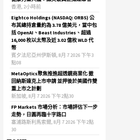
香港, 2小時前
Eightco Holdings (NASDAQ: ORBS) 公
布其總持倉量約為 3.78 億美元，當中包
括 OpenAI、Beast Industries、超過
16,000 枚以太幣及近 3.02 億枚 WLD 代
幣
賓夕法尼亞州伊斯頓, 8月 7 2026 下午3
點08
MetaOptics聚焦推進超透鏡商業化 撤
回納斯達克上市申請 並押後於美國作雙
重上市之計劃
新加坡, 8月 7 2026 下午2點30
FP Markets 市場分析：市場評估下一步
走勢，日圓再臨十字路口
塞浦路斯利馬索爾, 8月 7 2026 下午2點
30