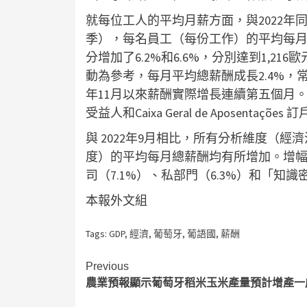
就每位工人的平均月薪方面，與2022年
季），每名員工（每份工作）的平均每月總
分增加了6.2%和6.6%，分別達到1,21
動為參考，每月平均總薪酬成長2.4%，常規
年11月以來薪酬實際增長連續第五個月。
受益人和Caixa Geral de Aposentaç
與 2022年9月相比，所有分析維度（
度）的平均每月總薪酬均有所增加。增幅最
司（7.1%）、私部門（6.3%）和「知識
本報外文組
Tags:
GDP
,
經濟
,
葡萄牙
,
葡語國
,
薪酬
Continue
Previous
農業預報顯示葡萄牙稻米玉米產量預計增產一
Reading