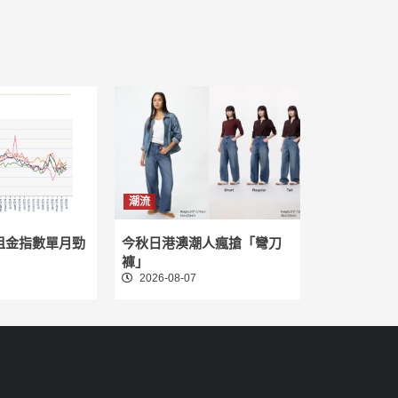
潮流
租金指數單月勁
今秋日港澳潮人瘋搶「彎刀
褲」
2026-08-07