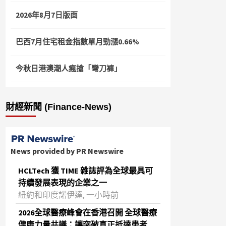
2026年8月7日版面
巴西7月住宅租金指數單月勁漲0.66%
今秋日港澳潮人瘋搶「彎刀褲」
財經新聞 (Finance-News)
News provided by PR Newswire
HCLTech 獲 TIME 雜誌評為全球最具可
持續發展表現的企業之一
紐約和印度諾伊達, 一小時前
2026全球醫療峰會在香港召開 全球醫療
健康力量共議：讓突破真正抵達患者