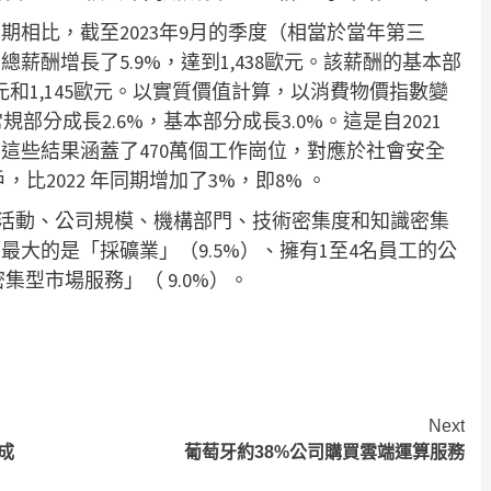
同期相比，截至2023年9月的季度（相當於當年第三
薪酬增長了5.9%，達到1,438歐元。該薪酬的基本部
6歐元和1,145歐元。以實質價值計算，以消費物價指數變
部分成長2.6%，基本部分成長3.0%。這是自2021
這些結果涵蓋了470萬個工作崗位，對應於社會安全
ões 訂戶，比2022 年同期增加了3%，即8% 。
經濟活動、公司規模、機構部門、技術密集度和知識密集
大的是「採礦業」（9.5%）、擁有1至4名員工的公
密集型市場服務」（ 9.0%）。
Next
成
葡萄牙約38%公司購買雲端運算服務