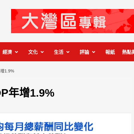
經濟
文化
生活
評論
報紙
熱點
1.9%
年增1.9%