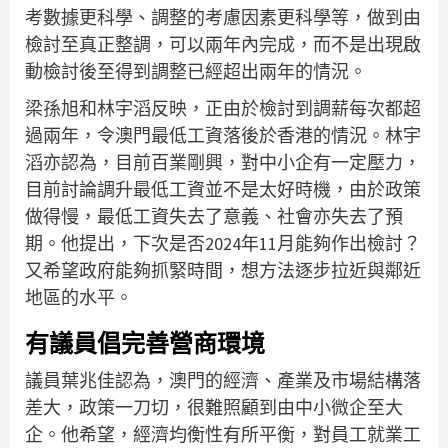
考數據更科學、調整的考慮因素更科學等，做到由
檢討至真正整調，可以兩年內完成，而不是出現啟
動檢討後至得到調整已經超出兩年的情況。
梁孫旭和林宇滔反映，正由於檢討到調薪每次都超
過兩年，令澳門最低工資落後於香港的情況。林宇
滔亦認為，目前百業剛興，對中小企有一定壓力，
目前討論調升最低工資並不是太好時機，由於政策
做得慢，最低工資失去了意義、社會亦失去了預
期。他提出，下次是否2024年11月能夠作出檢討？
又希望政府能夠抓緊時間，想方法逐步拉近與鄰近
地區的水平。
有議員倡完善營商環境
議員葉兆佳認為，澳門的經濟、產業及市場結構落
差大，政策一刀切，很難照顧到由中小微企至大
企。他希望，經濟均衡性有所平衡，對員工就業工