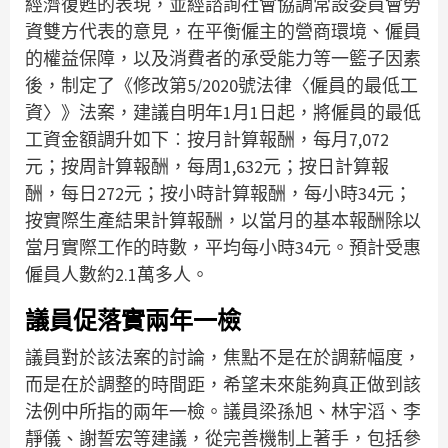
經濟復甦的表現，並經諮詢社會協調常設委員會勞
資雙方代表的意見，在平衡僱主的營商環境、僱員
的權益保障，以及消費者的承受能力等一籃子因素
後，制定了《修改第5/2020號法律〈僱員的最低工
資〉》法案，建議自明年1月1日起，將僱員的最低
工資金額調升如下︰按月計算報酬，每月7,072
元；按周計算報酬，每周1,632元；按日計算報
酬，每日272元；按小時計算報酬，每小時34元；
按實際生產結果計算報酬，以當月的基本報酬除以
當月實際工作的時數，平均每小時34元。預計受惠
僱員人數約2.1萬多人。
議員促落實兩年一檢
議員對於該法案的討論，焦點不是在於調薪幅度，
而是在於調整的時間距，希望未來能夠真正做到該
法例中所指的兩年一檢。議員梁孫旭、林宇滔、李
靜儀、謝誓宏等建議，從完善機制上著手，包括參