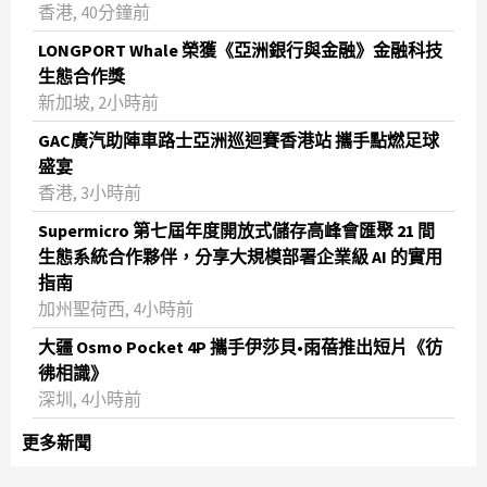
香港, 40分鐘前
LONGPORT Whale 榮獲《亞洲銀行與金融》金融科技
生態合作獎
新加坡, 2小時前
GAC廣汽助陣車路士亞洲巡迴賽香港站 攜手點燃足球
盛宴
香港, 3小時前
Supermicro 第七屆年度開放式儲存高峰會匯聚 21 間
生態系統合作夥伴，分享大規模部署企業級 AI 的實用
指南
加州聖荷西, 4小時前
大疆 Osmo Pocket 4P 攜手伊莎貝•雨蓓推出短片《彷
彿相識》
深圳, 4小時前
更多新聞