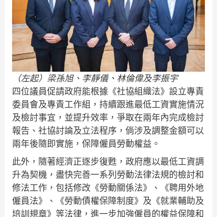
（左起）梁孫旭、李靜儀、林倫偉及李振宇
四位議員促請政府能根據《社協組織法》設立專責
委員會及專責工作組，持續跟進最低工資實施情況
及檢討事宜，並提升效率，爭取在兩年內完成檢討
報告、社協討論及立法程序，倘涉及調整金額可以
兩年後隨即實施，保障僱員勞動權益。
此外，隨著經濟正逐步復甦，政府應以最低工資調
升為契機，盡快完善一系列勞動法律法規的檢討和
修法工作，包括修改《勞動關係法》、《聘用外地
僱員法》、《勞動債權保障制度》及《就業輔助及
培訓規章》等法律，進一步加強僱員的權益保障和