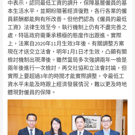
中表示，認同最低工資的調升，保障基層僱員的基
本生活水平，並期盼隨著經濟復甦，各行各業的僱
員薪酬都能夠有所改善。但他們認為《僱員的最低
工資》法律生效至今，執行機制上仍有不盡完善之
處，特區政府需秉承積極的態度作出跟進。實際
上，法案自2020年11月生效3年後，有關調整方案
現在才送交立法會，明年1月1日才生效，凸顯有關
檢討機制出現滯後。雖然當局多次強調兩年一檢是
兩年後進行一次檢討，再交社協和立法會討論，但
實際上要超過3年的時間才能實際調整，令最低工
資水平未能及時跟上經濟發展情況，難以更及時地
體現對僱員的保障。