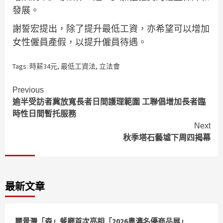
發展。
謝誓宏提出，除了提升最低工資，亦希望可以增加
女性僱員產假，以提升僱員待遇。
Tags:
時薪34元
,
最低工資法
,
立法會
Continue
Previous
逾半受訪者冀放寬長者日間護理範圍 工聯倡增加長者臨
Reading
時性日間暫托服務
Next
秋季塔石藝墟下周四揭幕
最新文章
麗景灣「森」餐廳首次亮相「2026粵澳名優商品展」