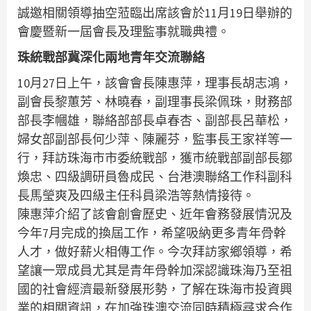
誠邀相關領導抽空蒞臨出席該會於11月19日舉辦的
會慶暨新一屆會長及理監事就職典禮。
珠統戰部冀深化兩地青年交流聯絡
10月27日上午，該會會長陳惠萍，理事長胡志鴻，
副會長黎蕙芳、林曉春，副理事長梁佩珠，財務部
部長李幗雄，聯絡部部長卓春杏、副部長呂華松，
婦女部副部長何少萍、陳麗芬，監事長王家祥等一
行，拜訪珠海市市委統戰部，獲市統戰部副部長鄒
煥忠、四級調研員魯成民、台港澳聯絡工作科副科
長馬瑩爽及四級主任科員梁浩等熱情接待。
陳惠萍介紹了該會創會歷史、近年會務發展情況及
今年7月完成的換屆工作，希望吸納更多青年骨幹
人才，做好薪火相傳工作。今次拜訪家鄉領導，希
望讓一眾成員尤其是青年骨幹加深認識珠海乃至祖
國的社會經濟最新發展形勢，了解在珠海市投資興
業的相關資訊，在加強珠澳交流同時積極尋求合作