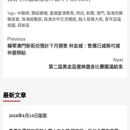
Tags:
中聯辦
,
團結鄉親
,
愛國愛澳教育
,
拜訪
,
新閣
,
澳門
,
珠海同鄉
聯誼會
,
珠海統戰部
,
珠澳合作交流橋樑
,
融入發展大局
,
青年認識
祖國
,
高新區
Continue
Previous
橫琴澳門新街坊預計下月開售 林金城：售價已減無可減
Reading
仲要倒貼
Next
第二屆黑金盃健美健身比賽圓滿結束
最新文章
2026年8月10日版面