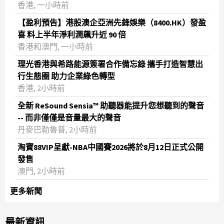
香港, 一小時前
【盈利預告】港股澳企亞洲先鋒娛樂（8400.HK）發盈
喜 料上半年淨利潤飆升近 90 倍
香港和澳門, 一小時前
理光香港與希路能源簽署合作備忘錄 攜手打造智慧出
行生態圈 助力企業綠色轉型
香港, 2小時前
全新 ReSound Sensia™ 助聽器能提升您想聽到的聲音
-- 而非僅僅是音量最大的聲音
丹麥巴勒魯普, 2小時前
淘寶88VIP呈獻-NBA中國賽2026將於8月12日正式公開
發售
澳門, 2小時前
更多新聞
最新資訊