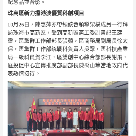
紀念品並合影。
珠高區新力撐港澳優質科創項目
10月26日，陳惠萍亦帶領該會領導架構成員一行拜
訪珠海市高新區，受到高新區黨工委副書記王建
靈，區黨群工作部部長張蘋，區商務局副局長徐太
保，區黨群工作部統戰科負責人吳眾，區科技產業
局一級科員賀李江，區雙創中心綜合部部長謝飛，
區投促中心宣傳推廣部副部長陳禹山等當地政府代
表熱情接待。