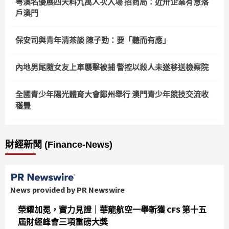
粵澳名優展四天料九萬人次入場 招商局：近卅企業有意落
戶澳門
保安司與青年清茶談 陳子勁：要「聽而有應」
內地男尾隨女友上車襲擊被捕 警控以殺人未遂移送檢察院
全國青少年陽光體育大會鄭州舉行 澳門青少年競技交流收
穫豐
財經新聞 (Finance-News)
News provided by PR Newswire
榮耀加冕，實力見證｜華龍航空一舉斬獲 CFS 第十五
屆財經峰會三項重磅大獎