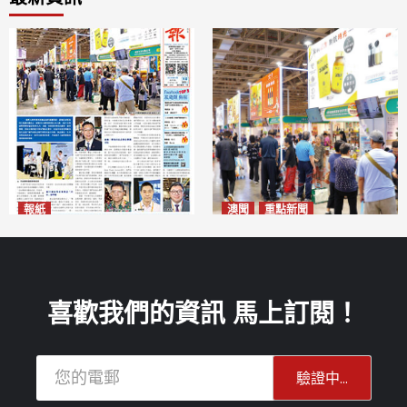
報紙
澳聞
重點新聞
2026年8月10日版面
粵澳名優展四天料九萬人次入
2026-08-10
場 招商局：近卅企業有意落戶
澳門
2026-08-10
喜歡我們的資訊 馬上訂閱！