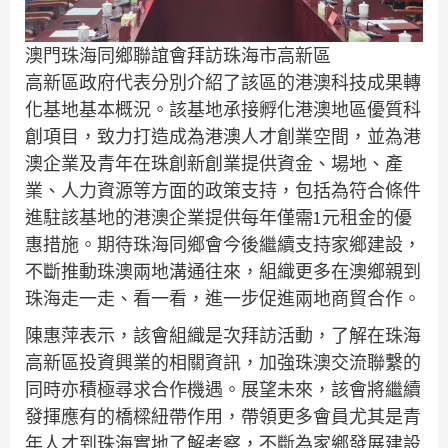
澳門珠海同鄉聯誼會拜訪珠海市高新區
高新區政府代表分別介紹了該區的港澳科技成果轉
化基地基本概況。該基地承接孵化港澳地區優質科
創項目，致力打造成為港澳人才創業空間，並為港
澳企業及青年在珠創新創業提供資金、場地、產
業、人力資源等方面的政策支持，包括為符合條件
進駐該基地的港澳企業提供每年僅需1元租金的優
惠措施。期待珠海同鄉會今後繼續支持家鄉建設，
不斷推動珠澳兩地溝通往來，組織更多在澳鄉親到
珠海走一走、看一看，進一步促進兩地商貿合作。
陳惠萍表示，該會組織是次拜訪活動，了解在珠海
高新區投資興業的相關資訊，加強珠澳交流聯繫的
同時亦積極尋求合作機遇。展望未來，該會將繼續
發揮應有的橋樑紐帶作用，帶領更多會員尤其是青
年人才到珠海實地了解考察，不斷為家鄉發展建設