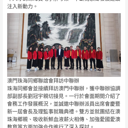
注入新動力。
澳門珠海同鄉聯誼會拜訪中聯辦
珠海同鄉會並接續拜訪澳門中聯辦，獲中聯辦協調
部副部長劉冠宇親切接見。一行於會面期間介紹了
會務工作發展概況，並誠邀中聯辦派員出席會慶暨
新一屆會長及理監事就職典禮。雙方並就團結在澳
珠海鄉親、吸收新鮮血液薪火相傳、加強愛國愛澳
教育等方面加強合作進行了深入探討。