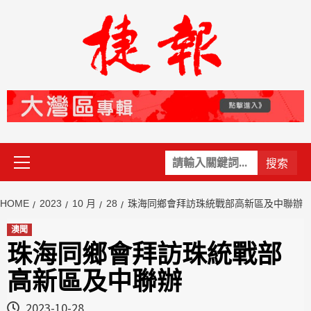
Skip
to
content
Primary
關
Menu
鍵
字:
HOME
2023
10 月
28
珠海同鄉會拜訪珠統戰部高新區及中聯辦
澳聞
珠海同鄉會拜訪珠統戰部
高新區及中聯辦
2023-10-28