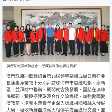
澳門珠海同鄉聯誼會一行拜訪珠海市委統戰部
澳門珠海同鄉聯誼會第18屆領導架構成員日前在會
長陳惠萍帶領下分別拜訪珠海市市委統戰部、高新
區，並拜訪中聯辦，期間就會務發展、團結在澳珠
海鄉親、積極搭建珠澳合作交流橋樑、加強愛國愛
澳教育、培養本澳青年更深入認識祖國和融入發展
大局、吸收新鮮血液薪火相傳等方面進行交流，並