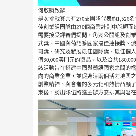
何敬麟致辭
是次挑戰賽共有270支團隊代表約1,52
佳創業組團隊由270個商業計劃中脫穎而
需要接受評審們提問，角逐公開組及創
式獎、中國與葡語系國家最佳連接獎、
司獎、研究及發展最佳團隊獎、最佳個
值30,000澳門元的獎品，以及合共180,0
該活動旨在搭建中國與葡語國家之間的
向的商業企業，並促進這兩個活力地區
創業精神。與會者的多元化和熱情凸顯
束後，勝出隊伍將獲主辦方安排其與潛