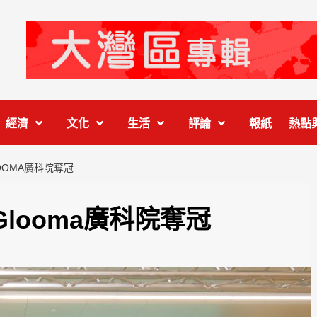
經濟
文化
生活
評論
報紙
熱點
OOMA廣科院奪冠
Glooma廣科院奪冠