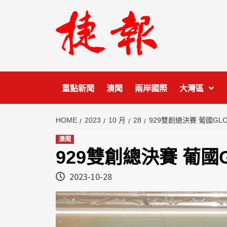
Skip
to
content
重點新聞
澳聞
兩岸國際
大灣區
HOME
2023
10 月
28
929雙創總決賽 葡國GL
澳聞
929雙創總決賽 葡國
2023-10-28