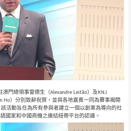
領事雷德生（Alexandre Leitão）及KNJ
麟（Kevin Ho）分別致辭祝賀，並與各地嘉賓一同為賽事揭開
io表示，該活動旨在為所有參與者建立一個以創業為導向的社
葡語國家和中國商機之連結紐帶平台的認識。