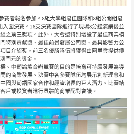
6名參賽者報名參加。8組大學組最佳團隊和8組公開組最
出入圍決賽。16支決賽團隊進行了現場8分鐘演講後並
業組之前三獎項。此外，大會還特別增設了最佳商業模
澳門特別貢獻獎、最佳前景發展公司獎、最具影響力公
人項目介紹獎。前三名優勝隊伍將獲得由阿里雲提供價
00澳門元的獎金。
橋樑。中葡論壇合辦競賽的目的是培育可持續發展為導
之間的商業發展。決賽中各參賽隊伍均展示創新理念和
了中國與葡語國家合作和經濟增長的巨大潛力。比賽結
在客戶或投資者進行具體的商業配對會議。