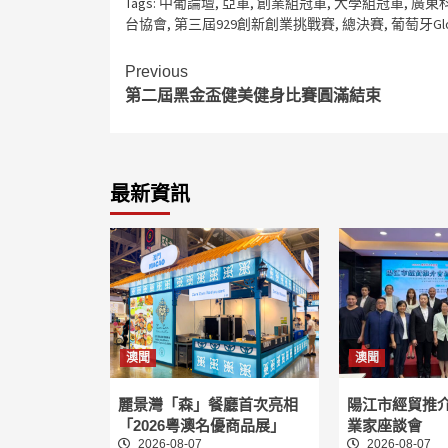
Tags:
中葡論壇
,
亞軍
,
創業組冠軍
,
大學組冠軍
,
廣東
台協會
,
第三屆929創新創業挑戰賽
,
總決賽
,
葡萄牙Gl
Continue
Previous
第二屆黑金盃健美健身比賽圓滿結束
Reading
最新資訊
澳聞
澳聞
麗景灣「森」餐廳首次亮相
陽江市經貿推
「2026粵澳名優商品展」
業家座談會
2026-08-07
2026-08-07