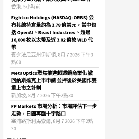
香港, 5小時前
Eightco Holdings (NASDAQ: ORBS) 公
布其總持倉量約為 3.78 億美元，當中包
括 OpenAI、Beast Industries、超過
16,000 枚以太幣及近 3.02 億枚 WLD 代
幣
賓夕法尼亞州伊斯頓, 8月 7 2026 下午3
點08
MetaOptics聚焦推進超透鏡商業化 撤
回納斯達克上市申請 並押後於美國作雙
重上市之計劃
新加坡, 8月 7 2026 下午2點30
FP Markets 市場分析：市場評估下一步
走勢，日圓再臨十字路口
塞浦路斯利馬索爾, 8月 7 2026 下午2點
30