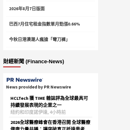
2026年8月7日版面
巴西7月住宅租金指數單月勁漲0.66%
今秋日港澳潮人瘋搶「彎刀褲」
財經新聞 (Finance-News)
News provided by PR Newswire
HCLTech 獲 TIME 雜誌評為全球最具可
持續發展表現的企業之一
紐約和印度諾伊達, 4小時前
2026全球醫療峰會在香港召開 全球醫療
健康力量共議：讓突破真正抵達患者