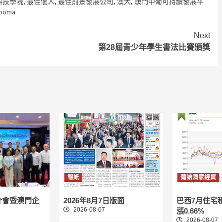
科技學院
,
最佳個人
,
最佳前景發展公司
,
澳大
,
澳門中葡可持續發展平
ooma
Next
第28屆青少年學生書法比賽頒獎
報紙
葡語國家經貿
介會暨澳門企
2026年8月7日版面
巴西7月住宅
2026-08-07
漲0.66%
2026-08-07