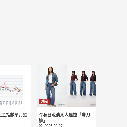
潮流
租金指數單月勁
今秋日港澳潮人瘋搶「彎刀
褲」
2026-08-07