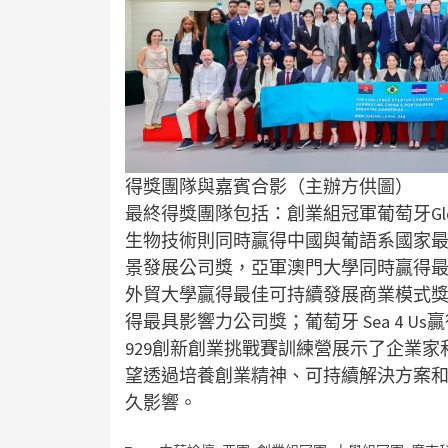
得獎團隊與嘉賓合影（主辦方供圖）
最終得獎團隊包括：創業組冠軍葡萄牙Gloo
生物技術則同時贏得中國與葡語系國家
景發展公司獎，亞軍澳門大學同時贏得
外貿大學贏得最佳可持續發展商業模式獎；
得最具影響力公司獎；葡萄牙 Sea 4 U
929創新創業挑戰賽訓練營展示了企業
望透過培養創業精神、可持續解決方案
久影響。