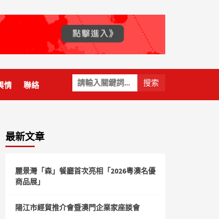
關
輿情
聯絡
鍵
字:
最新文章
麗景灣「森」餐廳首次亮相「2026粵澳名優
商品展」
陽江市經貿推介會暨澳門企業家座談會