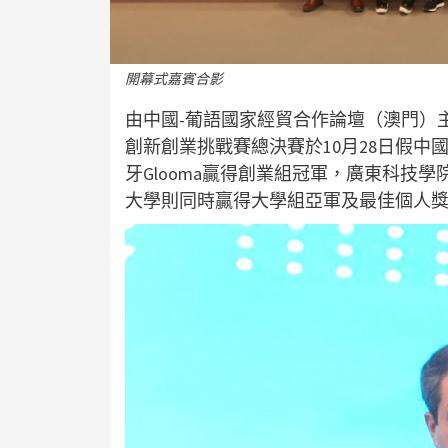
開幕式嘉賓合影
由中國-葡語國家經貿合作論壇（澳門）
創新創業挑戰賽總決賽於10月28日假
牙Glooma贏得創業組冠軍，廣東科技
大學則同時贏得大學組亞軍及最佳個人