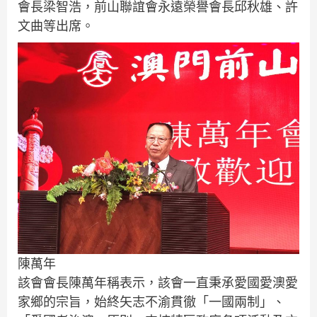
會長梁智浩，前山聯誼會永遠榮譽會長邱秋雄、許
文曲等出席。
陳萬年
該會會長陳萬年稱表示，該會一直秉承愛國愛澳愛
家鄉的宗旨，始終矢志不渝貫徹「一國兩制」、