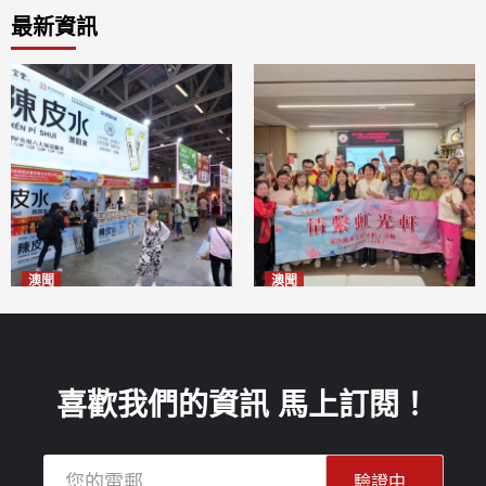
最新資訊
澳聞
澳聞
新寶堂參展粵澳名優拓闊銷售
全城慈善會探訪「虹光軒」促
渠道
傷健共融
2026-08-06
2026-08-06
喜歡我們的資訊 馬上訂閱！