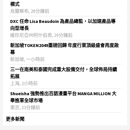
模式
烏蘭察布, 28分鐘前
DXC 任命 Lisa Beaudoin 為產品總監，以加速產品導
向型增長
維珍尼亞州阿什伯恩, 29分鐘前
新加坡TOKEN2049重磅回歸 年度行業頂級盛會再度啟
幕
新加坡, 一小時前
三一在南美和泰國完成重大設備交付，全球佈局持續
拓展
上海, 2小時前
Shueisha 強勢推出百語漫畫平台 MANGA MILLION 大
舉進軍全球市場
東京, 23分鐘前
更多新聞