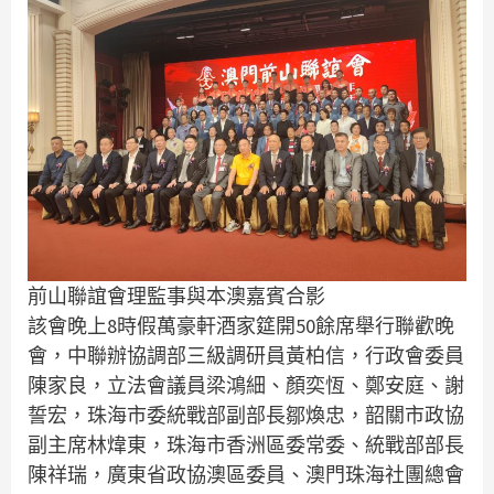
前山聯誼會理監事與本澳嘉賓合影
該會晚上8時假萬豪軒酒家筵開50餘席舉行聯歡晚
會，中聯辦協調部三級調研員黃柏信，行政會委員
陳家良，立法會議員梁鴻細、顏奕恆、鄭安庭、謝
誓宏，珠海市委統戰部副部長鄒煥忠，韶關市政協
副主席林煒東，珠海市香洲區委常委、統戰部部長
陳祥瑞，廣東省政協澳區委員、澳門珠海社團總會