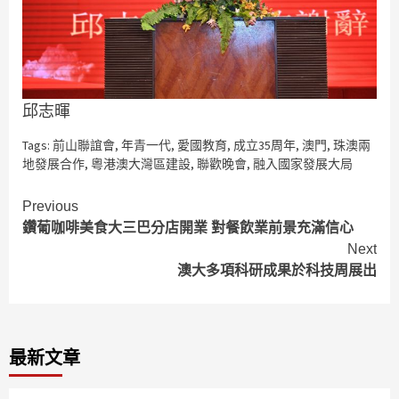
邱志暉
Tags:
前山聯誼會
,
年青一代
,
愛國教育
,
成立35周年
,
澳門
,
珠澳兩
地發展合作
,
粵港澳大灣區建設
,
聯歡晚會
,
融入國家發展大局
Continue
Previous
鑽葡咖啡美食大三巴分店開業 對餐飲業前景充滿信心
Reading
Next
澳大多項科研成果於科技周展出
最新文章