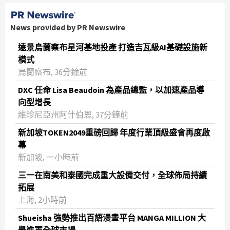
News provided by PR Newswire
遠景烏蘭察布星河基地投產 打造吉瓦級AI基礎設施新
模式
烏蘭察布, 36分鐘前
DXC 任命 Lisa Beaudoin 為產品總監，以加速產品導
向型增長
維珍尼亞州阿什伯恩, 37分鐘前
新加坡TOKEN2049重磅回歸 年度行業頂級盛會再度啟
幕
新加坡, 一小時前
三一在南美和泰國完成重大設備交付，全球佈局持續
拓展
上海, 2小時前
Shueisha 強勢推出百語漫畫平台 MANGA MILLION 大