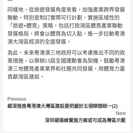
同樣地，從旅遊發展角度來看，加強產業跨界發展
聯動，特別是制訂實際可行計劃，實施區域性的
「旅遊+體育」策略，包括打造灣區體育產業聯動
發展格局，將會以體育為切入點，進一步拉動粵港
澳大灣區經濟的全面發展。
為此，未來粵港澳三地政府可以考慮推出不同的政
策措施，以舉辦15屆全國運動會為契機，鼓勵粵港
澳三地體育產業業界和社團共同發展，用體育力量
貢獻灣區建設。
Continue
Previous
縱深推進粵港澳大灣區建設要把握好五個辯證統一(2)
Reading
Next
深圳碳達峰實施方案或可成為灣區示範