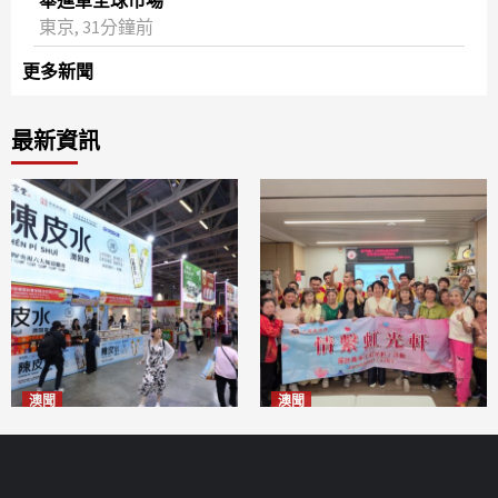
舉進軍全球市場
東京, 31分鐘前
更多新聞
最新資訊
澳聞
澳聞
新寶堂參展粵澳名優拓闊銷售
全城慈善會探訪「虹光軒」促
渠道
傷健共融
2026-08-06
2026-08-06