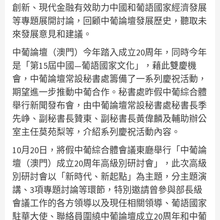
創新、現代金融有效助力中國和葡語國家經濟發展
等專題展開討論，回顧中葡論壇發展歷史，聽取未
來發展意見和建議。
中葡論壇（澳門）今年踏入成立20周年，同時今年
是「第15屆中國—葡語國家文化」，藉此雙慶機
會，中葡論壇常設秘書處籌備了一系列慶祝活動，
期望進一步推動中葡合作。秘書處昨假中葡綜合體
舉行新聞發布會，由中葡論壇常設秘書處秘書長季
先峥、副秘書長贊東、副秘書長黃偉麟及輔助辦公
室主任莫苑梨等，介紹系列慶祝活動內容。
10月20日，將假中葡綜合體會議東廳舉行「中葡論
壇（澳門）成立20周年高級別研討會」，此次高級
別研討會以「新時代、新起點」為主題，分主題演
講、3項專題討論等環節，特別邀請曾參與部長級
會議工作的各方領導以及現任相關領導、葡語國家
駐華大使、聯絡員圍繞中葡論壇成立20周年和中葡