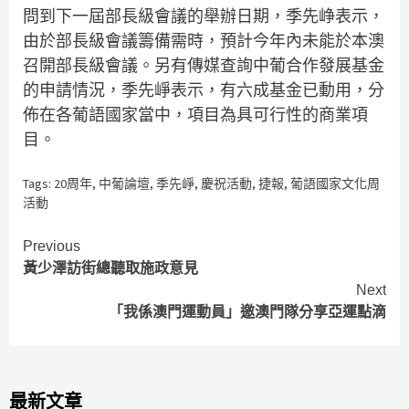
問到下一屆部長級會議的舉辦日期，季先峥表示，
由於部長級會議籌備需時，預計今年內未能於本澳
召開部長級會議。另有傳媒查詢中葡合作發展基金
的申請情況，季先崢表示，有六成基金已動用，分
佈在各葡語國家當中，項目為具可行性的商業項
目。
Tags:
20周年
,
中葡論壇
,
季先崢
,
慶祝活動
,
捷報
,
葡語國家文化周
活動
Continue
Previous
黃少澤訪街總聽取施政意見
Reading
Next
「我係澳門運動員」邀澳門隊分享亞運點滴
最新文章