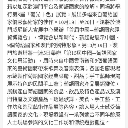
藉以加深對澳門平台及葡語國家的瞭解。同場將舉
行第3屆「葡光十色」展覽，展出多幅來自葡語國
家優秀藝術家的佳作。10月19日至20日，還將於澳
門威尼斯人會展中心舉辦「首屆中國—葡語國家經
貿博覽會」，博覽會以新時代、新起點展示中國、
9個葡語國家和澳門的獨特形象。另10月19日，澳
門旅遊塔將一連5日舉辦「第15屆中國—葡語國家
文化周活動」，屆時來自中國雲南省和9個葡語國
家的藝術團將帶來歌舞及音樂表演；各國名廚現場
示範製作葡語國家經典菜餚、甜品；手工藝師現場
展示特色的民間手工藝；葡語國家產品展銷攤位，
展銷產自葡語國家的食品、飲品及特色產品以及澳
門特產及文創產品，透過歌舞、美食、手工藝、工
作坊和造型藝術作品展等內容，讓入場人士感受葡
語國家的文化。現場還設有一系列適合不同年齡層
人士現場參與的文化工作坊和傳統遊戲攤位。