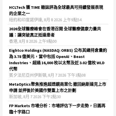
HCLTech 獲 TIME 雜誌評為全球最具可持續發展表現
的企業之一
紐約和印度諾伊達, 8月 8 2026 上午9點54
2026全球醫療峰會在香港召開 全球醫療健康力量共
議：讓突破真正抵達患者
香港, 8月 8 2026 上午9點00
Eightco Holdings (NASDAQ: ORBS) 公布其總持倉量約
為 3.78 億美元，當中包括 OpenAI、Beast
Industries、超過 16,000 枚以太幣及近 3.02 億枚 WLD
代幣
賓夕法尼亞州伊斯頓, 8月 7 2026 下午3點08
MetaOptics聚焦推進超透鏡商業化 撤回納斯達克上市
申請 並押後於美國作雙重上市之計劃
新加坡, 8月 7 2026 下午2點30
FP Markets 市場分析：市場評估下一步走勢，日圓再
臨十字路口