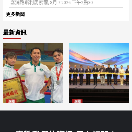
塞浦路斯利馬索爾, 8月 7 2026 下午2點30
更多新聞
最新資訊
澳聞
澳聞
泰拳健兒關偉豪全錦賽奪亞軍
華億聯手澳科大發布魚鱗膠原
2026-08-08
蛋白肽科研成果
2026-08-08