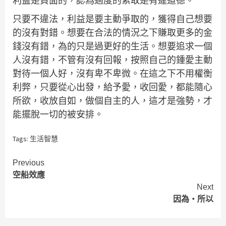
利益是負面的，認為過度的索取是有違道德。
只要不違法，利益是要主動爭取的，獲得自己想要
的沒有對錯。想要在合法的情況之下賺取更多的金
錢沒有錯，為的只是過更好的生活。想要追求一個
人沒有錯，不管有沒有回報，按照自己的鍾愛主動
對待一個人好，沒有卑不卑微。在這之下不用權衡
利弊，只要從心出發，給予愛，收回愛，都能隨心
所欲，收放自如，做個自主的人，這才是強勢，才
能擺脫一切的被安排。
Tags:
生活智慧
Continue
Previous
空船效應
Reading
Next
因為・所以