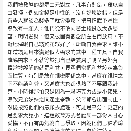
我們被教導的都是二元對立，凡事有對錯，難以自
由發揮。例如金錢是中性的，沒有好壞對錯，但是
有些人就認為錢多了就會變壞，把事情賦予屬性。
導致有一類人，他們從不敢向著金錢投放太多慾
望，明明愛財，但又被固有觀念所左右而放棄，不
斷地催眠自己錢夠花就好了，斬斷自我需求。誰不
知道錢是用來滿足個人需求的其中一種工具，自我
降底需求，不就等於把自己給委屈了嗎？另外有一
種常被誤解的就是利益，長輩們常把利益設定為負
面性質，特別是放在親密關係之中，甚麼在親情之
下不能談利益，又甚麼大家都很熟了不要跟我計
算。小時候那怕只是因為一夥巧克力或是小蘋果，
導致兄弟姊妹之間產生爭執，父母都會出面制止，
然後按照他們的意願去處理，可能是平分，更甚的
是要求大讓小。這種教育方式會讓某一部份人甘心
妥協，不再有勇氣為自己爭取，因為他們已被灌輸