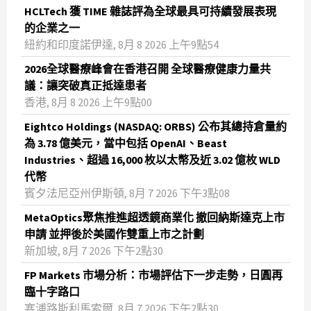
HCLTech 獲 TIME 雜誌評為全球最具可持續發展表現
的企業之一
紐約和印度諾伊達, 8月 8 2026 上午9點54
2026全球醫療峰會在香港召開 全球醫療健康力量共
議：讓突破真正抵達患者
香港, 8月 8 2026 上午9點00
Eightco Holdings (NASDAQ: ORBS) 公布其總持倉量約
為 3.78 億美元，當中包括 OpenAI、Beast
Industries、超過 16,000 枚以太幣及近 3.02 億枚 WLD
代幣
賓夕法尼亞州伊斯頓, 8月 7 2026 下午3點08
MetaOptics聚焦推進超透鏡商業化 撤回納斯達克上市
申請 並押後於美國作雙重上市之計劃
新加坡, 8月 7 2026 下午2點30
FP Markets 市場分析：市場評估下一步走勢，日圓再
臨十字路口
塞浦路斯利馬索爾, 8月 7 2026 下午2點30