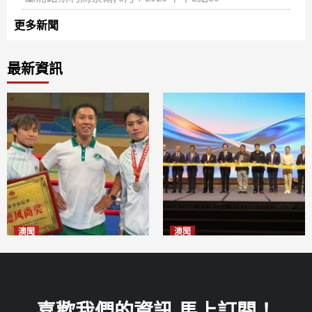
更多新聞
最新資訊
澳聞
澳聞
泰拳健兒關偉豪全錦賽奪亞軍
華億聯手澳科大發布魚鱗膠原
2026-08-08
蛋白肽科研成果
2026-08-08
喜歡我們的資訊 馬上訂閱！