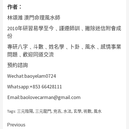
作者：
林頌濰 澳門命理風水師
2010年研習易學至今﹑謹遵師訓﹑撇除迷信附會成
份
專研八字﹑斗數﹑姓名學﹑卜卦﹑風水﹑感情事業
問題﹑歡迎同道交流
預約諮詢
Wechat:baoyelam0724
Whatsapp:+853 66428111
Email:baolovecarman@gmail.com
Tags:
三元陰陽
,
三元龍門
,
兇吉
,
水法
,
玄學
,
術數
,
風水
Continue
Previous