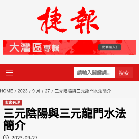
Skip
to
content
Primary
關
Menu
鍵
字:
HOME
2023
9 月
27
三元陰陽與三元龍門水法簡介
玄來有理
三元陰陽與三元龍門水法
簡介
2023-09-27