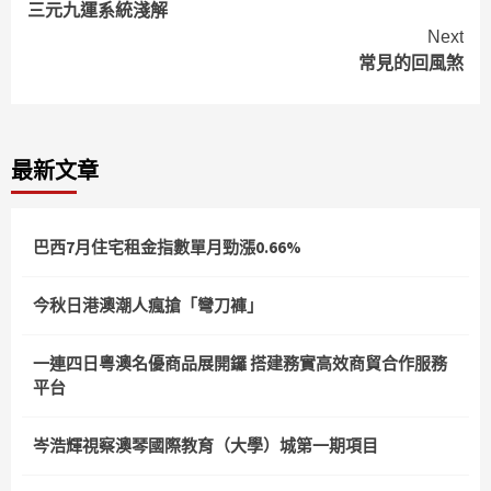
三元九運系統淺解
Reading
Next
常見的回風煞
最新文章
巴西7月住宅租金指數單月勁漲0.66%
今秋日港澳潮人瘋搶「彎刀褲」
一連四日粵澳名優商品展開鑼 搭建務實高效商貿合作服務
平台
岑浩輝視察澳琴國際教育（大學）城第一期項目