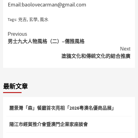
Email:baolovecarman@gmail.com
Tags:
兇吉
,
玄學
,
風水
Continue
Previous
男士九大人物風格（二）–儒雅風格
Reading
Next
塗鴉文化和傳統文化的結合推廣
最新文章
麗景灣「森」餐廳首次亮相「2026粵澳名優商品展」
陽江市經貿推介會暨澳門企業家座談會