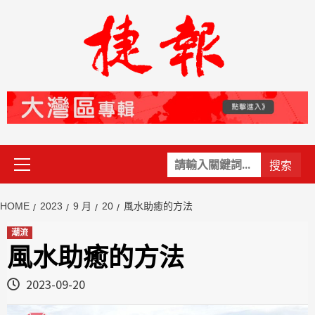
Skip
to
content
Primary
關
Menu
鍵
字:
HOME
2023
9 月
20
風水助癒的方法
潮流
風水助癒的方法
2023-09-20