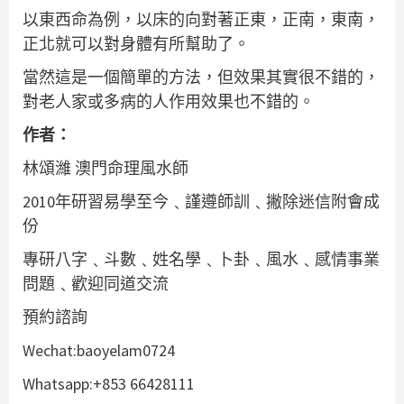
以東西命為例，以床的向對著正東，正南，東南，
正北就可以對身體有所幫助了。
當然這是一個簡單的方法，但效果其實很不錯的，
對老人家或多病的人作用效果也不錯的。
作者：
林頌濰 澳門命理風水師
2010年研習易學至今﹑謹遵師訓﹑撇除迷信附會成
份
專研八字﹑斗數﹑姓名學﹑卜卦﹑風水﹑感情事業
問題﹑歡迎同道交流
預約諮詢
Wechat:baoyelam0724
Whatsapp:+853 66428111