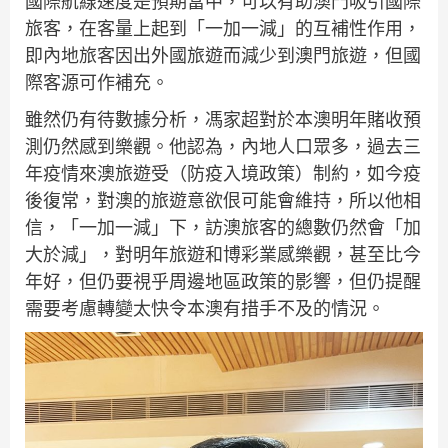
國際航線速度是預期當中，可以有助澳門吸引國際
旅客，在客量上起到「一加一減」的互補性作用，
即內地旅客因出外國旅遊而減少到澳門旅遊，但國
際客源可作補充。
雖然仍有待數據分析，馮家超對於本澳明年賭收預
測仍然感到樂觀。他認為，內地人口眾多，過去三
年疫情來澳旅遊受（防疫入境政策）制約，如今疫
後復常，對澳的旅遊意欲佷可能會維持，所以他相
信，「一加一減」下，訪澳旅客的總數仍然會「加
大於減」，對明年旅遊和博彩業感樂觀，甚至比今
年好，但仍要視乎周邊地區政策的影響，但仍提醒
需要考慮轉變太快令本澳有措手不及的情況。