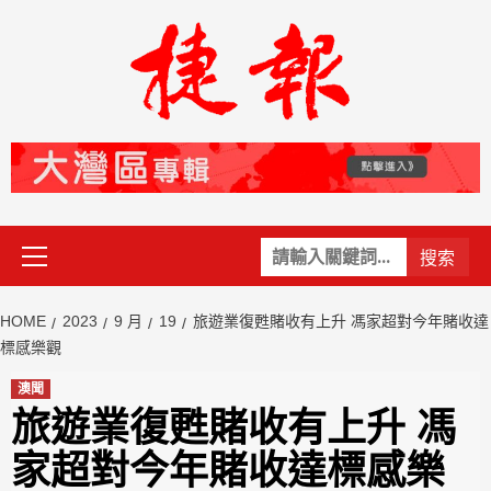
Skip
to
content
Primary
關
Menu
鍵
字:
HOME
2023
9 月
19
旅遊業復甦賭收有上升 馮家超對今年賭收達
標感樂觀
澳聞
旅遊業復甦賭收有上升 馮
家超對今年賭收達標感樂