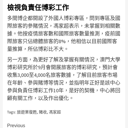
檢視負責任博彩工作
多間博企都開設了外國人博彩專區，問到專區及國
際旅客的參賭情況，馮家超表示，未掌握到相關數
據。他按疫情旅客數和國際旅客數量推測，疫前國
際旅客只佔總體旅客的8%，他相信以目前國際客
量推算，所佔博彩比不大。
另一方面，為更好了解及掌握有關情況，澳門大學
博彩研究所於9月會開展旅客的博彩研究，預計會
收集3,000至4,000名旅客數據，了解目前旅客市場
在年齡、參與賭博等情況，並指明年正好是該中心
參與負責任博彩工作10年，是好的契機，中心將回
顧有關工作，以及作出優化。
Tags:
旅遊業復甦
,
賭收
,
馮家超
Continue
Previous