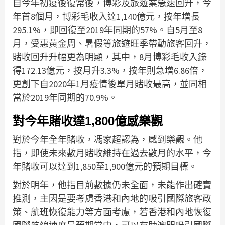
自今年初疫後復常後，博彩及旅遊業急速回升，今
年首8個月，博彩毛收入達1,140億元，按年增長
295.1%，即回復至2019年同期的57%。自5月至8
月，受惠黃金周、暑假等旅遊旺季帶動旅客回升，
賭收回升升幅更為明顯，其中，8月博彩毛收入錄
得172.13億元，按月升3.3%，按年則急增6.86倍，
更創下自2020年1月疫情後單月賭收最高，並同相
當於2019年同期的70.9%。
對今年賭收達1,800億感樂觀
對於今年全年賭收，馮家超認為，感到樂觀。他
指，即使未來數月賭收維持在過去數月的水平，今
年賭收可以達到1,850至1,900億元的預期目標。
對於明年，他指目前數據仍未全面，未能作出確實
推測，主因是要考慮香港和內地的吸引國際旅客政
策、航班恢復能力等方面考慮，若香港和內地恢復