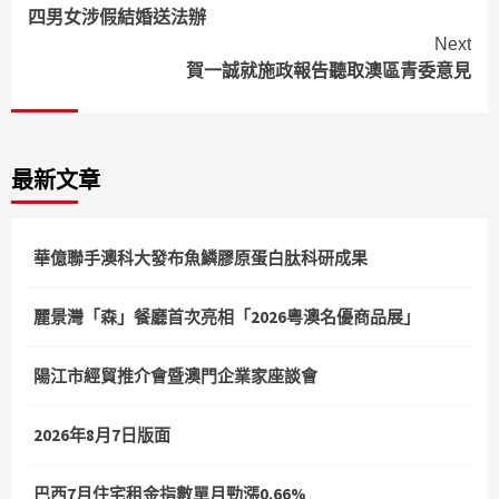
四男女涉假結婚送法辦
Reading
Next
賀一誠就施政報告聽取澳區青委意見
最新文章
華億聯手澳科大發布魚鱗膠原蛋白肽科研成果
麗景灣「森」餐廳首次亮相「2026粵澳名優商品展」
陽江市經貿推介會暨澳門企業家座談會
2026年8月7日版面
巴西7月住宅租金指數單月勁漲0.66%