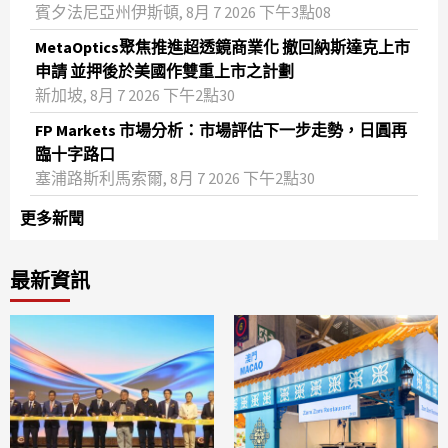
賓夕法尼亞州伊斯頓, 8月 7 2026 下午3點08
MetaOptics聚焦推進超透鏡商業化 撤回納斯達克上市
申請 並押後於美國作雙重上市之計劃
新加坡, 8月 7 2026 下午2點30
FP Markets 市場分析：市場評估下一步走勢，日圓再
臨十字路口
塞浦路斯利馬索爾, 8月 7 2026 下午2點30
更多新聞
最新資訊