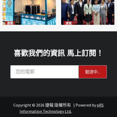
澳聞
澳聞
麗景灣「森」餐廳首次亮相
陽江市經貿推介會暨澳門企業
「2026粵澳名優商品展」
家座談會
2026-08-07
2026-08-07
喜歡我們的資訊 馬上訂閱！
Copyright © 2026 捷報 版權所有
|
Powered by
eRS
報紙
葡語國家經貿
Information Technology Ltd.
.