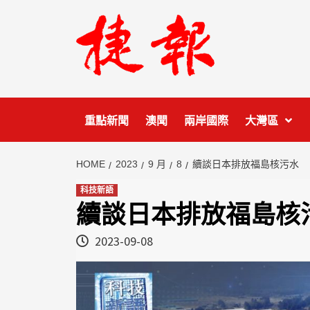
Skip
to
content
重點新聞
澳聞
兩岸國際
大灣區
HOME
2023
9 月
8
續談日本排放福島核污水
科技新語
續談日本排放福島核
2023-09-08