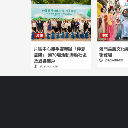
澳聞
澳聞
片區中心攜手婦聯辦「仲夏
澳門華服文化
益隆」 逾70場活動聯動社區
街登場
2026-08-09
及周邊商戶
2026-08-09