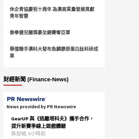
休企青協慶祝十周年 為澳高質量發展貢獻
青年智慧
泰拳健兒關偉豪全錦賽奪亞軍
華億聯手澳科大發布魚鱗膠原蛋白肽科研成
果
財經新聞 (Finance-News)
News provided by PR Newswire
GearUP 與《逃離塔科夫》攜手合作，
提升新賽季線上遊戲體驗
新加坡, 6小時前