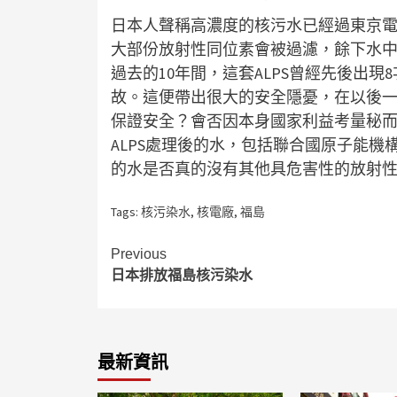
日本人聲稱高濃度的核污水已經過東京電力開
大部份放射性同位素會被過濾，餘下水中
過去的10年間，這套ALPS曾經先後出
故。這便帶出很大的安全隱憂，在以後
保證安全？會否因本身國家利益考量秘
ALPS處理後的水，包括聯合國原子能
的水是否真的沒有其他具危害性的放射
Tags:
核污染水
,
核電廠
,
福島
Continue
Previous
日本排放福島核污染水
Reading
最新資訊