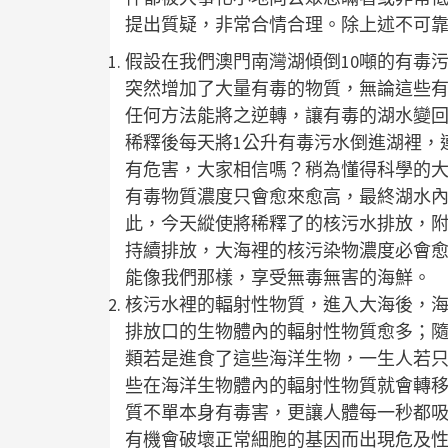
提出質疑，非常合情合理。除上述不可
假設在我們澳門南灣湖傾倒10噸的有毒
突然增加了大量有毒的物質，無論這些
任何方法能將之逆轉，讓有毒的湖水變回
稀釋後每天將1公升有毒污水倒進湖裡，連
有危害，大家相信嗎？稍為懂得科學的
有毒物質濃度只會愈來愈高，最終湖水內
此，今天縱使將稀釋了的核污水排放，
持續排放，大海裡的核污染物濃度必會
能像我們那樣，享受無毒無害的海鮮。
核污水裡的輻射性物質，進入大海後，
排放口的生物體內的輻射性物質愈多；
類若是進食了這些海洋生物，一生人若
些在海洋生物體內的輻射性物質就會轉
質不單本身有毒害，更讓人體每一秒都
有機會破壞正常細胞的基因而出現危及