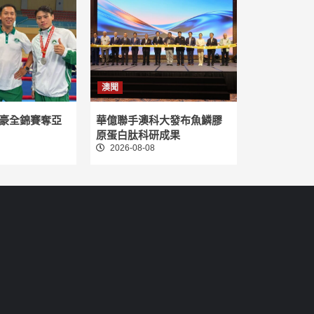
澳聞
豪全錦賽奪亞
華億聯手澳科大發布魚鱗膠
原蛋白肽科研成果
2026-08-08