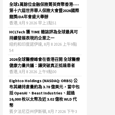
全球1萬餘位金融保險菁英齊聚香港----
第十六屆世界華人保險大會暨2026國際
龍獎IDA年會盛大舉辦
香港, 8月 9 2026 早上1點51
HCLTech 獲 TIME 雜誌評為全球最具可
持續發展表現的企業之一
紐約和印度諾伊達, 8月 8 2026 上午9點
54
2026全球醫療峰會在香港召開 全球醫療
健康力量共議：讓突破真正抵達患者
香港, 8月 8 2026 上午9點00
Eightco Holdings (NASDAQ: ORBS) 公
布其總持倉量約為 3.78 億美元，當中包
括 OpenAI、Beast Industries、超過
16,000 枚以太幣及近 3.02 億枚 WLD 代
幣
賓夕法尼亞州伊斯頓, 8月 7 2026 下午3