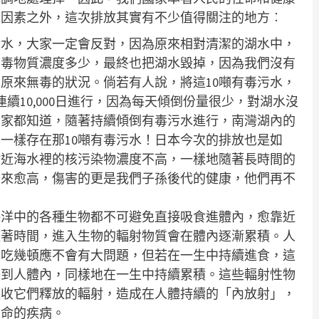
靠因素之外，這次排放其實有不少值得關注的地方︰
污水，大家一定會反對，因為原來相對清潔的湖水中，
有毒物質濃度多少，最終也把湖水毀掉，因為我們沒有
原來無毒的狀況。倘若有人說，將這10噸有毒污水，
續10,000日進行，因為每天傾倒份量很少，對湖水沒
大家都知道，隨著持續傾倒有毒污水進行，南灣湖內的
一樣存在那10噸有毒污水！日本今次的排放也是如
附近海水裡的核污染物濃度不高，一樣地隨著長時間的
愈來愈高，傷害的更是我們子孫後代的健康，他們再不
海洋中的各種生物都不可避免直接吸食進體內，愈靠近
隨著時間，進入生物的輻射物質會在體內逐漸累積。人
只吃幾頓應不會有大問題，但若在一生中持續進食，這
移到人體內，同樣地在一生中持續累積。這些輻射性物
吸收它們釋放的輻射，造成在人體持續的「內放射」，
性命的疾病。