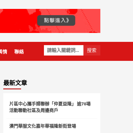
關
輿情
聯絡
鍵
字:
最新文章
片區中心攜手婦聯辦「仲夏益隆」 逾70場
活動聯動社區及周邊商戶
澳門華服文化嘉年華福隆新街登場