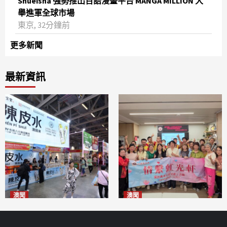
Shueisha 強勢推出百語漫畫平台 MANGA MILLION 大
舉進軍全球市場
東京, 32分鐘前
更多新聞
最新資訊
澳聞
澳聞
新寶堂參展粵澳名優拓闊銷售
全城慈善會探訪「虹光軒」促