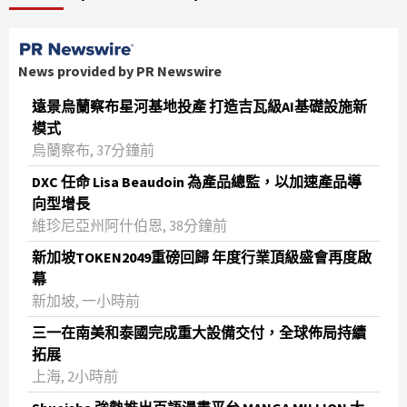
News provided by PR Newswire
遠景烏蘭察布星河基地投產 打造吉瓦級AI基礎設施新
模式
烏蘭察布, 37分鐘前
DXC 任命 Lisa Beaudoin 為產品總監，以加速產品導
向型增長
維珍尼亞州阿什伯恩, 38分鐘前
新加坡TOKEN2049重磅回歸 年度行業頂級盛會再度啟
幕
新加坡, 一小時前
三一在南美和泰國完成重大設備交付，全球佈局持續
拓展
上海, 2小時前