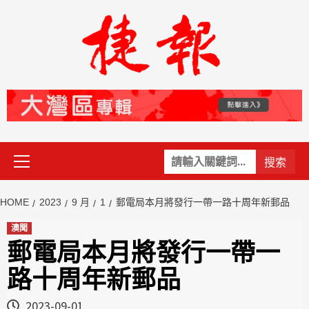
Skip
to
content
Primary
關
Menu
鍵
字:
HOME
2023
9 月
1
郵電局本月將發行一帶一路十周年新郵品
澳聞
郵電局本月將發行一帶一
路十周年新郵品
2023-09-01