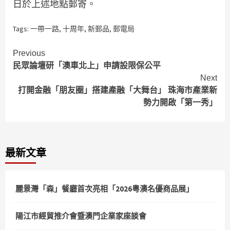
日於上述地點郵寄。
Tags:
一帶一路
,
十周年
,
新郵品
,
郵電局
Continue
Previous
民眾論壇研「澳車北上」申請設限保公平
Reading
Next
打開金融「朋友圈」搭建產融「大舞台」 珠海市產業新
勢力開啟「第一秀」
最新文章
麗景灣「森」餐廳首次亮相「2026粵澳名優商品展」
陽江市經貿推介會暨澳門企業家座談會