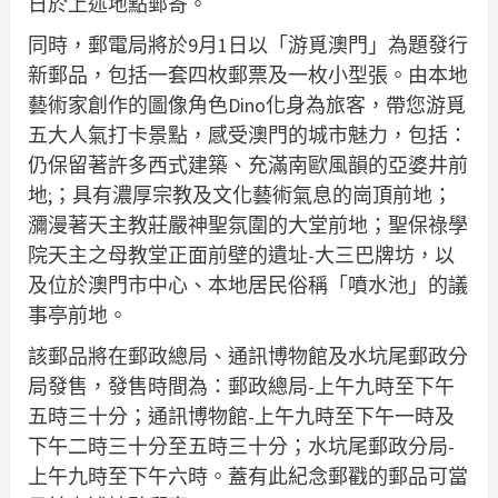
日於上述地點郵寄。
同時，郵電局將於9月1日以「游覓澳門」為題發行
新郵品，包括一套四枚郵票及一枚小型張。由本地
藝術家創作的圖像角色Dino化身為旅客，帶您游覓
五大人氣打卡景點，感受澳門的城市魅力，包括：
仍保留著許多西式建築、充滿南歐風韻的亞婆井前
地;；具有濃厚宗教及文化藝術氣息的崗頂前地；
瀰漫著天主教莊嚴神聖氛圍的大堂前地；聖保祿學
院天主之母教堂正面前壁的遺址-大三巴牌坊，以
及位於澳門市中心、本地居民俗稱「噴水池」的議
事亭前地。
該郵品將在郵政總局、通訊博物館及水坑尾郵政分
局發售，發售時間為：郵政總局-上午九時至下午
五時三十分；通訊博物館-上午九時至下午一時及
下午二時三十分至五時三十分；水坑尾郵政分局-
上午九時至下午六時。蓋有此紀念郵戳的郵品可當