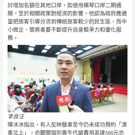
討增加名額在其他口岸，如使用橫琴口岸二期通
關。至於相關政策對經濟的影響，他認為政府應適
當把旅客引導分流到傳統旅客較少的民生區，而中
小微企、營商者要不斷提升自身競爭力和優化服
務。
李良汪
陳冰冰指出，有人反映驗車至今仍未成功預約「澳
車北上」，亦聽聞個別黃牛代搶費用高達500元亦