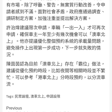
有市場，除了呼籲、警告，無實質行動改善，令申
請者感到不滿。面對社會矛盾，政府應通過調查、
調研制定方案，加強注重並提出解決方案。
許治煒建議限次申請，車輛「一出一入」才可再次
申請，確保車主一年至少有幾次機會可以「澳車北
上」。他亦提議優化整個預約系統的承載量問題，
避免操作上出現第一步成功，下一步就失敗的情
況。
陳茵茵認為目前「澳車北上」存在「霸位」做法，
建議從優化預約時段，比如夜間等相關時段並不繁
忙，可以參考「港車北上」分時段預約，以分流車
流。
Tags:
民眾論壇
,
澳車北上
,
申請設限
Continue
Previous