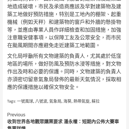
地造成破壞，市民及承造商應該及早對建築物及建
築工地做好預防措施，特別是工地內的棚架、起重
機械（例如天秤）和建築物的窗戶和外牆的懸掛物
等，並應由專業人員作詳細檢查和加固措施，加強
注意職安健事項，以保障工友及公眾安全，而市民
在颱風期間亦應避免走近建築工地範圍。
文化局呼籲所有文物建築的負責人，尤其處於低窪
地區的場所，做好防風及預防水浸等措施，對文物
作出及時和必要的保護。同時，文物建築的負責人
亦須密切留意氣象局發佈的最新天氣情況，採取相
應的保護措施以確保文物安全。
Tags:
一號風球
,
八號波
,
氣象局
,
海葵
,
熱帶氣旋
,
蘇拉
Continue
Previous
收到世界各地觀眾購票要求 潘永權：短期內公佈大賽車
Reading
售票詳情