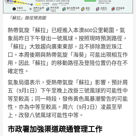
「蘇拉」路徑預測圖
熱帶氣旋「蘇拉」已經進入本澳800公里範圍，氣
象局昨日下午發出一號風球。按照現時預測路徑，
「蘇拉」大致趨向廣東東部，且不排除靠近珠江
口。本周後期與熱帶氣旋「海葵」可能出現相互作
用，因此「蘇拉」的移動路徑及登陸位置仍存在不
確定性。
氣象局還表示，受熱帶氣旋「蘇拉」影響，預計周
五（9月1日）下午至晚上改掛三號風球的可能性中
等至較高；同一時段，發佈黃色風暴潮警告的可能
性，亦為中等至較高。周六（9月2日）凌晨至早
上，改發八號風球可能性中等。
市政署加強渠道疏通管理工作