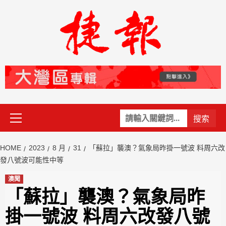
Skip
to
content
Primary
關
Menu
鍵
字:
HOME
2023
8 月
31
「蘇拉」襲澳？氣象局昨掛一號波 料周六改
發八號波可能性中等
澳聞
「蘇拉」襲澳？氣象局昨
掛一號波 料周六改發八號