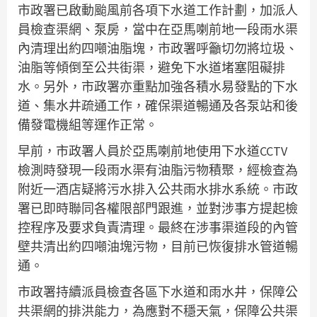
市政署已啟動颱風前各項下水道工作計劃，加派人
員檢查渠網、泵房，當中在亞馬喇前地一段雨水渠
內清理出約四噸油脂塊，市政署呼籲切勿將垃圾、
油脂等傾倒至公共街渠，避免下水道堵塞阻礙排
水。另外，市政署亦重點加強各積水易發點的下水
道、集水井疏通工作，確保渠道暢通及各泵站和後
備發電機組等運作正常。
早前，市政署人員於亞馬喇前地使用下水道CCTV
檢測時發現一段雨水渠有油脂污物積聚，經檢查為
附近一酒店疑將污水排入公共雨水排水系統。市政
署已即時聯同各權限部門跟進，並對涉事方提起檢
控程序及要求負責清理。最終在涉事渠道段的內管
壁共清出約四噸油塊污物，目前已恢復排水管道暢
通。
市政署持續派員檢查各區下水道和雨水井，保障公
共渠網的排洪能力，為應對不穩天氣，保障公共渠