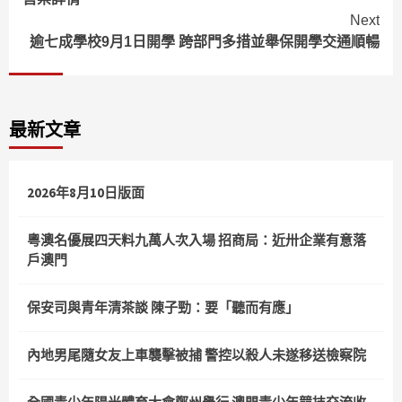
Next
逾七成學校9月1日開學 跨部門多措並舉保開學交通順暢
最新文章
2026年8月10日版面
粵澳名優展四天料九萬人次入場 招商局：近卅企業有意落
戶澳門
保安司與青年清茶談 陳子勁：要「聽而有應」
內地男尾隨女友上車襲擊被捕 警控以殺人未遂移送檢察院