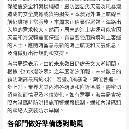
保船隻安全和繫穩繩纜，嚴防因惡劣天氣及風暴潮
造成的安全威脅或貨物損失。本澳對外海上航線目
前仍維持正常服務，本周末正值暑假尾聲，海路出
入境的需求較大。然而，周末的海上客運可能會因
天氣和海況轉差而停運，有需要使用跨境海上客運
的人士，應隨時留意最新的海上航班和天氣訊息，
及時做好出行規劃和安排。
海事局還表示，由於未來數日仍處天文大潮期間，
根據《2023潮汐表》之年度潮汐預報，未來數日的
預測潮高最高約3米，若疊加風暴潮，潮位會進一
步上升。業界尤其內港各碼頭和附近區域，需密切
留意海面情況及水位變化。如有需要，海事局會按
照內港臨時防洪措施預警通報機制，通知內港碼頭
的聯絡人安裝防水旱閘。
各部門做好準備應對颱風