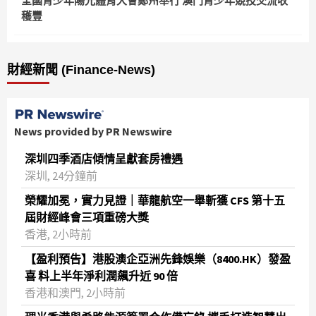
全國青少年陽光體育大會鄭州舉行 澳門青少年競技交流收
穫豐
財經新聞 (Finance-News)
News provided by PR Newswire
深圳四季酒店傾情呈獻套房禮遇
深圳, 24分鐘前
榮耀加冕，實力見證｜華龍航空一舉斬獲 CFS 第十五
屆財經峰會三項重磅大獎
香港, 2小時前
【盈利預告】港股澳企亞洲先鋒娛樂（8400.HK）發盈
喜 料上半年淨利潤飆升近 90 倍
香港和澳門, 2小時前