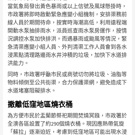
當氣象局發出黃色暴雨或以上信號及風球懸掛時，
市政署將即時啟動緊急應變小組機制，安排渠務前
線人員於期間待命，按實時海潮高低，利用遠程端
開動水泵抽排雨水，派員巡查雨水泵房運作，按情
況調控水泵加快排洪。而遇暴雨或颱風等情況，緊
急清渠應變小組人員、外判清渠工作人員會到各水
浸黑點清理路邊雨水井沖積的垃圾，加快下水道排
洪能力。
同時，市政署呼籲市民或商號切勿將垃圾、油脂等
物料傾倒至公共街渠，合力保護渠網，避免造成下
水道堵塞阻礙排水。
撤離低窪地區燒衣桶
為方便市民於盂蘭節祭祀期間焚燒冥鏹，市政署於
全澳各區設置了約290個燒衣桶。現因應熱帶氣旋
「蘇拉」逐漸迫近，考慮到低窪地區可能出現水浸