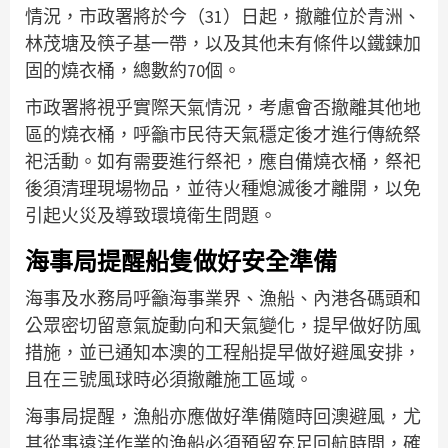
情況，市政署將於今（31）日起，撤離位於青洲、
林茂塘及筷子基一帶，以及其他未有條件以鐵鍊加
固的燒衣桶，總數約70個。
市政署將視乎實際天氣情況，考慮會否撤離其他地
區的燒衣桶，呼籲市民待天氣穩定後才進行傳統祭
祀活動。如有需要進行祭祀，應自備燒衣桶，祭祀
後須清理現場物品，並待火種熄滅後才離開，以免
引起火災及導致環境衛生問題。
海事局提醒船隻做好安全準備
海事及水務局呼籲海事業界、漁船、內港各碼頭和
公眾密切留意氣旋動向和天氣變化，提早做好防風
措施，並已通知本澳的工程船提早做好避風安排，
且在三號風球時必須撤離施工區域。
海事局提醒，漁船亦應做好準備隨時回澳避風，尤
其從事遠洋作業的漁船必須預留充足回航時間，確