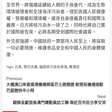
全世界，將傷痛延續給人類的子孫後代，成為生態
環境破壞者和全球海洋污染者，侵犯各國人民健康
權、發展權和環境權，違背自身道義責任和國際法
義務。日方將核污染水一排了之，同時也將自己置
於國際被告席，必將長期受到國際社會譴責。
外交部強調，中國政府一貫堅持人民至上，將採取
一切必要措施，維護食品安全和中國人民的身體健
康。
Tags:
日本
,
禁日水產
,
福島核污染水排海
,
陳澤武
Continue
Previous
大橋澳口岸直達港機場禁區巴士將開通 較現有機場接駁
Reading
巴服務快半小時
Next
銀娛呈獻我係澳門運動員訪工聯 與近百市民分享交流