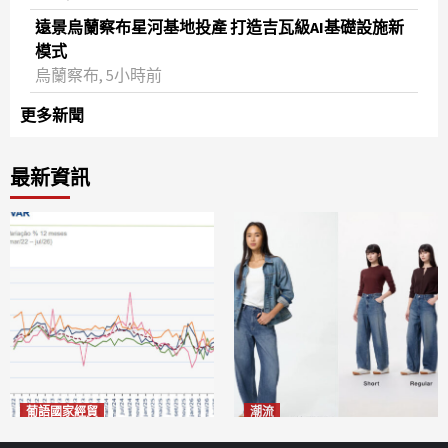
遠景烏蘭察布星河基地投產 打造吉瓦級AI基礎設施新
模式
烏蘭察布, 5小時前
更多新聞
最新資訊
葡語國家經貿
潮流