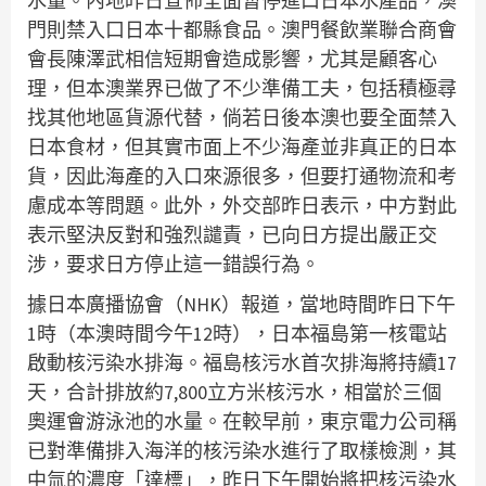
水量。內地昨日宣佈全面暫停進口日本水產品，澳
門則禁入口日本十都縣食品。澳門餐飲業聯合商會
會長陳澤武相信短期會造成影響，尤其是顧客心
理，但本澳業界已做了不少準備工夫，包括積極尋
找其他地區貨源代替，倘若日後本澳也要全面禁入
日本食材，但其實市面上不少海產並非真正的日本
貨，因此海產的入口來源很多，但要打通物流和考
慮成本等問題。此外，外交部昨日表示，中方對此
表示堅決反對和強烈譴責，已向日方提出嚴正交
涉，要求日方停止這一錯誤行為。
據日本廣播協會（NHK）報道，當地時間昨日下午
1時（本澳時間今午12時），日本福島第一核電站
啟動核污染水排海。福島核污水首次排海將持續17
天，合計排放約7,800立方米核污水，相當於三個
奧運會游泳池的水量。在較早前，東京電力公司稱
已對準備排入海洋的核污染水進行了取樣檢測，其
中氚的濃度「達標」，昨日下午開始將把核污染水