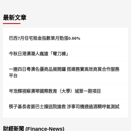
最新文章
巴西7月住宅租金指數單月勁漲0.66%
今秋日港澳潮人瘋搶「彎刀褲」
一連四日粵澳名優商品展開鑼 搭建務實高效商貿合作服務
平台
岑浩輝視察澳琴國際教育（大學）城第一期項目
筷子基長者捱巴士撞送院搶救 涉事司機通過酒精呼氣測試
財經新聞 (Finance-News)