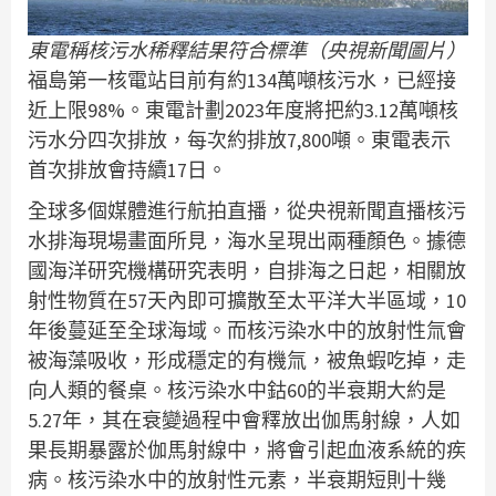
東電稱核污水稀釋結果符合標準（央視新聞圖片）
福島第一核電站目前有約134萬噸核污水，已經接
近上限98%。東電計劃2023年度將把約3.12萬噸核
污水分四次排放，每次約排放7,800噸。東電表示
首次排放會持續17日。
全球多個媒體進行航拍直播，從央視新聞直播核污
水排海現場畫面所見，海水呈現出兩種顏色。據德
國海洋研究機構研究表明，自排海之日起，相關放
射性物質在57天內即可擴散至太平洋大半區域，10
年後蔓延至全球海域。而核污染水中的放射性氚會
被海藻吸收，形成穩定的有機氚，被魚蝦吃掉，走
向人類的餐桌。核污染水中鈷60的半衰期大約是
5.27年，其在衰變過程中會釋放出伽馬射線，人如
果長期暴露於伽馬射線中，將會引起血液系統的疾
病。核污染水中的放射性元素，半衰期短則十幾