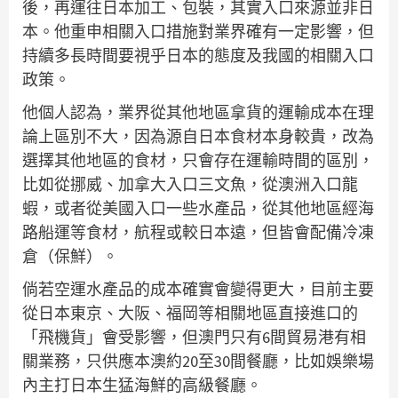
後，再運往日本加工、包裝，其實入口來源並非日
本。他重申相關入口措施對業界確有一定影響，但
持續多長時間要視乎日本的態度及我國的相關入口
政策。
他個人認為，業界從其他地區拿貨的運輸成本在理
論上區別不大，因為源自日本食材本身較貴，改為
選擇其他地區的食材，只會存在運輸時間的區別，
比如從挪威、加拿大入口三文魚，從澳洲入口龍
蝦，或者從美國入口一些水產品，從其他地區經海
路船運等食材，航程或較日本遠，但皆會配備冷凍
倉（保鮮）。
倘若空運水產品的成本確實會變得更大，目前主要
從日本東京、大阪、福岡等相關地區直接進口的
「飛機貨」會受影響，但澳門只有6間貿易港有相
關業務，只供應本澳約20至30間餐廳，比如娛樂場
內主打日本生猛海鮮的高級餐廳。