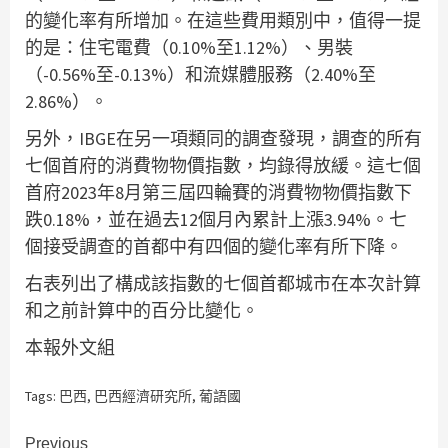
的變化率有所增加。在這些費用類別中，值得一提
的是：住宅電費（0.10%至1.12%）、男裝
（-0.56%至-0.13%）和流媒體服務（2.40%至
2.86%）。
另外，IBGE在另一項類同的調查發現，調查的所有
七個首府的消費物物價指數，均錄得放緩。這七個
首府2023年8月第三屆四輪賽的消費物物價指數下
跌0.18%，並在過去12個月內累計上漲3.94%。七
個接受調查的首都中有四個的變化率有所下降。
右表列出了構成該指數的七個首都城市在本次計算
和之前計算中的百分比變化。
本報外文組
Tags:
巴西
,
巴西經濟研究所
,
葡語國
Continue
Previous