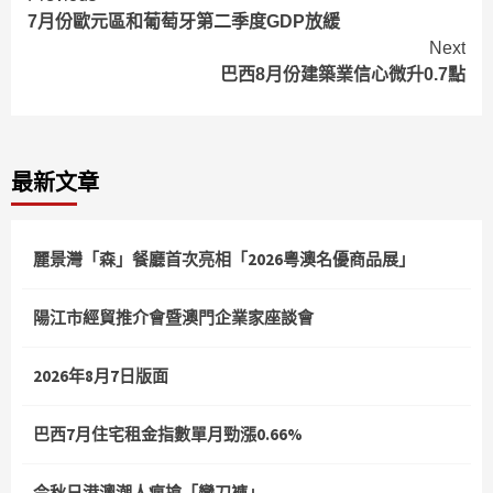
7月份歐元區和葡萄牙第二季度GDP放緩
Reading
Next
巴西8月份建築業信心微升0.7點
最新文章
麗景灣「森」餐廳首次亮相「2026粵澳名優商品展」
陽江市經貿推介會暨澳門企業家座談會
2026年8月7日版面
巴西7月住宅租金指數單月勁漲0.66%
今秋日港澳潮人瘋搶「彎刀褲」