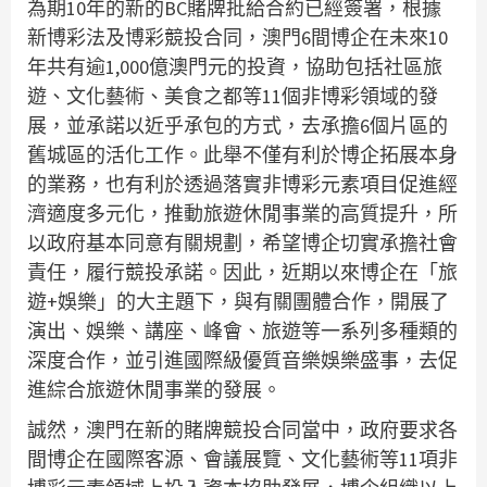
為期10年的新的BC賭牌批給合約已經簽署，根據
新博彩法及博彩競投合同，澳門6間博企在未來10
年共有逾1,000億澳門元的投資，協助包括社區旅
遊、文化藝術、美食之都等11個非博彩領域的發
展，並承諾以近乎承包的方式，去承擔6個片區的
舊城區的活化工作。此舉不僅有利於博企拓展本身
的業務，也有利於透過落實非博彩元素項目促進經
濟適度多元化，推動旅遊休閒事業的高質提升，所
以政府基本同意有關規劃，希望博企切實承擔社會
責任，履行競投承諾。因此，近期以來博企在「旅
遊+娛樂」的大主題下，與有關團體合作，開展了
演出、娛樂、講座、峰會、旅遊等一系列多種類的
深度合作，並引進國際級優質音樂娛樂盛事，去促
進綜合旅遊休閒事業的發展。
誠然，澳門在新的賭牌競投合同當中，政府要求各
間博企在國際客源、會議展覽、文化藝術等11項非