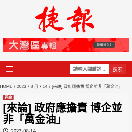
Skip
to
content
Primary
關
Menu
鍵
字:
HOME
2023
8 月
14
[來論] 政府應擔責 博企並非「萬金油」
評論
[來論] 政府應擔責 博企並
非「萬金油」
2023-08-14