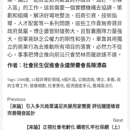
入區」的工作。這就需要一個實體機構去協調、策
劃和組織，解決好場地整治、招商引資、技術指
導、人才配套等一系列問題，這些工作責無旁貸非
政府莫屬。博企盡管財雄勢大，且智囊團隊力量強
大，但畢竟缺乏公權力的剛性和張力，單靠其用獨
立的商業行為去推動所有項目的落實，必然力不從
心。事事把博企推向前沿只會焚林而獵欲速不達。
作者：
社會民生促進會永遠榮譽會長陳溥森
Tags:
1000億
,
11個非博彩領域
,
6個片區
,
公開諮詢
,
博企
,
承擔
,
政
府主導工作
,
發展規劃
,
社會責任
,
經濟適度多元
,
舊城區活化
Continue
Previous
［來論］引入多元商業滿足夾屋用家需要 評估隧道噪音
Reading
完善隔音設計
Next
【來論】正視社會老齡化 織密扎牢社保網（上）