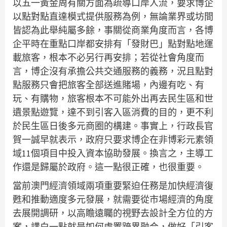
以五一黃金周有關方面為疏導口岸人流，要求博企
以點對點直達模式提供服務為例，無論業界或坊間
皆認為此舉純屬多餘，事關從商業角度而言，各博
企平時在重點口岸都安排有「發財巴」點對點地運
載旅客，根本不必另行再安排；若從社會角度而
言，博企沒有承擔公共交通服務的義務，況且點對
點服務只會把旅客全部送進賭場，內邊有吃、有
玩、有購物，旅客根本不可能外出再去民生區和世
遺景點遊覽，達不到引客入區消費的目的，更不利
於民生區日後多元商圈的構建。事實上，行政長官
賀一誠早就表示，政府只要求博企在非博彩元素領
域11個項目中投入資本協助發展。換言之，主導工
作還是歸屬於政府。這一點很正確，也很重要。
當前澳門經濟領域兩項重要緊迫任務是加快經濟復
甦和推動適度多元發展，就需要從市場經濟的角度
去展開調研，以高瞻遠矚的視野去設計全方位的方
案，講白一點就是如何處置跨界融合，做好「引客