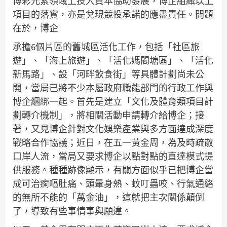
博彩元素領域上投入資本協助發展，博企組織以上
項目的落實，亦是兌現競投承諾的應盡責任。問題
在於，博企
承擔6個片區的舊城區活化工作，包括「社區旅
遊」、「海上旅遊」、「活化媽閣塘區」、「活化
新馬路」、設「河畔飲食街」等具體計劃尚未公
開，當局已將不少本屬政府職能部門的行政工作與
博企綑綁一起。首先是建立「文化及體育類項目計
劃轉介機制」，將相關活動申請轉介給博企；接
著，又見博企針對文化娛樂產業與多方面達成深度
戰略合作協議；近日，在五一黃金周，為及時疏散
口岸人流，當局又要求博企以點對點的直達模式提
供服務。種種跡像顯示，有關方面似乎已把博企當
成可治痾嘔肚痛、頭暈身熱、蚊叮蟲咬、行氣通絡
的無所不能的「萬金油」，這就把主次關係顛倒
了，導致有些事情事與願違。