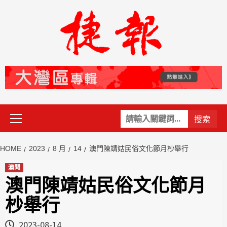
Skip
to
content
Primary
關
Menu
鍵
字:
HOME
2023
8 月
14
澳門陳靖姑民俗文化節月杪舉行
澳聞
澳門陳靖姑民俗文化節月
杪舉行
2023-08-14