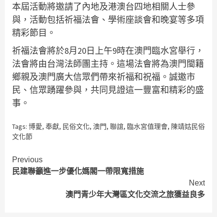
本屆活動將邀請了內地及港澳台四地相關人士參
與，活動包括祈福法會、學術座談會和晚宴等多項
精彩節目。
祈福法會將於8月20日上午9時在澳門臨水宮舉行，
法會將由台灣法師團主持。這場法會將為澳門閩籍
鄉親及澳門廣大信眾們帶來祈福和祝福。誠邀市
民、信眾踴躍參與，共同見證這一豐富和精彩的盛
事。
Tags:
博愛
,
奉獻
,
民俗文化
,
澳門
,
聯誼
,
臨水宮值理會
,
陳靖姑民俗
文化節
Continue
Previous
民建聯籲進一步優化媽閣一帶限寬措施
Reading
Next
澳門青少年大灣區文化交流之旅獲益良多