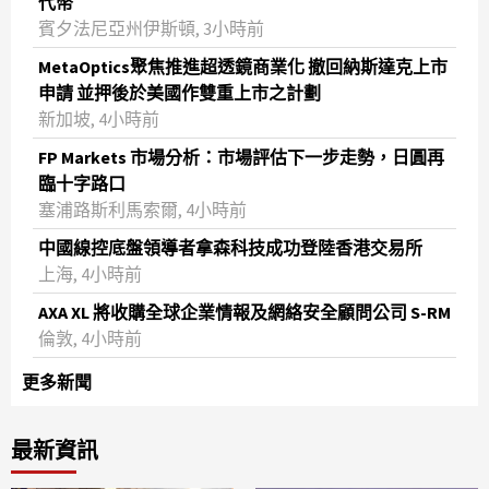
代幣
賓夕法尼亞州伊斯頓, 3小時前
MetaOptics聚焦推進超透鏡商業化 撤回納斯達克上市
申請 並押後於美國作雙重上市之計劃
新加坡, 4小時前
FP Markets 市場分析：市場評估下一步走勢，日圓再
臨十字路口
塞浦路斯利馬索爾, 4小時前
中國線控底盤領導者拿森科技成功登陸香港交易所
上海, 4小時前
AXA XL 將收購全球企業情報及網絡安全顧問公司 S-RM
倫敦, 4小時前
更多新聞
最新資訊