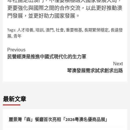
年社團走出澳門，不僅要積極融入國家發展大局，
更要強化與國際之間的合作交流，以此更好推動澳
門發展，並更好助力國家發展。
Tags:
人才培養
,
培訓
,
澳門
,
社會
,
重要根基
,
長期繁榮穩定
,
長遠發
展
,
青年
Continue
Previous
民營經濟是推進中國式現代化的生力軍
Reading
Next
琴澳發展需求試求創求出路
最新文章
麗景灣「森」餐廳首次亮相「2026粵澳名優商品展」