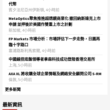
代幣
賓夕法尼亞州伊斯頓, 4小時前
MetaOptics聚焦推進超透鏡商業化 撤回納斯達克上市
申請 並押後於美國作雙重上市之計劃
新加坡, 4小時前
FP Markets 市場分析：市場評估下一步走勢，日圓再
臨十字路口
塞浦路斯利馬索爾, 4小時前
中國線控底盤領導者拿森科技成功登陸香港交易所
上海, 5小時前
AXA XL 將收購全球企業情報及網絡安全顧問公司 S-RM
倫敦, 5小時前
更多新聞
最新資訊