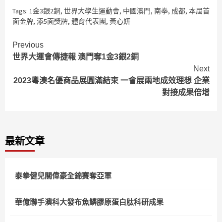
Tags:
1金3銀2銅
,
世界大學生運動會
,
中國澳門
,
南拳
,
成都
,
本屆首
面金牌
,
添5面獎牌
,
體育代表團
,
黃心妍
Continue
Previous
世界大運會傳捷報 澳門奪1金3銀2銅
Reading
Next
2023粵澳名優商品展圓滿結束 一會展兩地成效理想 企業
對接成果倍增
最新文章
泰拳健兒關偉豪全錦賽奪亞軍
華億聯手澳科大發布魚鱗膠原蛋白肽科研成果