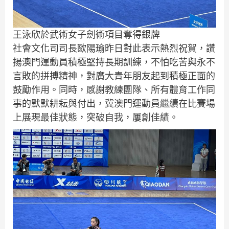
王泳欣於武術女子劍術項目奪得銀牌
社會文化司司長歐陽瑜昨日對此表示熱烈祝賀，讚
揚澳門運動員積極堅持長期訓練，不怕吃苦與永不
言敗的拼搏精神，對廣大青年朋友起到積極正面的
鼓勵作用。同時，感謝教練團隊、所有體育工作同
事的默默耕耘與付出，冀澳門運動員繼續在比賽場
上展現最佳狀態，突破自我，屢創佳績。