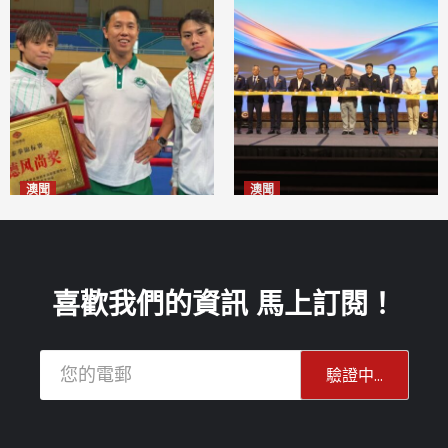
澳聞
澳聞
泰拳健兒關偉豪全錦賽奪亞軍
華億聯手澳科大發布魚鱗膠原
2026-08-08
蛋白肽科研成果
2026-08-08
喜歡我們的資訊 馬上訂閱！