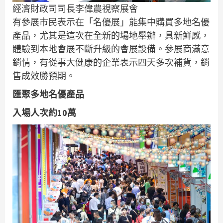
經濟財政司司長李偉農視察展會
有參展市民表示在「名優展」能集中購買多地名優
產品，尤其是這次在全新的場地舉辦，具新鮮感，
體驗到本地會展不斷升級的會展設備。參展商滿意
銷情，有從事大健康的企業表示四天多次補貨，銷
售成效勝預期。
匯聚多地名優產品
入場人次約1
0
萬