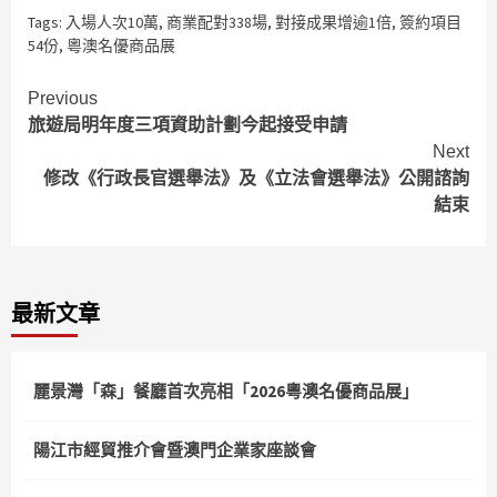
Tags:
入場人次10萬
,
商業配對338場
,
對接成果增逾1倍
,
簽約項目
54份
,
粵澳名優商品展
Continue
Previous
旅遊局明年度三項資助計劃今起接受申請
Reading
Next
修改《行政長官選舉法》及《立法會選舉法》公開諮詢
結束
最新文章
麗景灣「森」餐廳首次亮相「2026粵澳名優商品展」
陽江市經貿推介會暨澳門企業家座談會