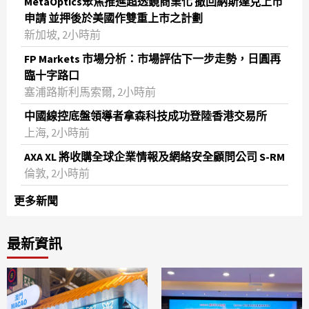
MetaOptics聚焦推進超透鏡商業化 撤回納斯達克上市
申請 並押後於美國作雙重上市之計劃
新加坡, 2小時前
FP Markets 市場分析：市場評估下一步走勢，日圓再
臨十字路口
塞浦路斯利馬索爾, 2小時前
中國線控底盤領導者拿森科技成功登陸香港交易所
上海, 2小時前
AXA XL 將收購全球企業情報及網絡安全顧問公司 S-RM
倫敦, 2小時前
更多新聞
最新資訊