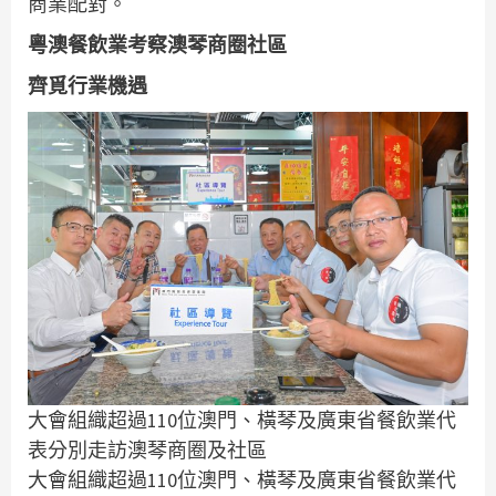
商業配對。
粵澳餐飲業考察澳琴商圈社區
齊覓行業機遇
大會組織超過110位澳門、橫琴及廣東省餐飲業代
表分別走訪澳琴商圈及社區
大會組織超過110位澳門、橫琴及廣東省餐飲業代