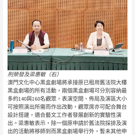
刑榮發及梁惠敏（右）
澳門文化中心黑盒劇場將承接原已租用舊法院大樓
黑盒劇場的所有活動，兩個黑盒劇場可分別容納最
多約140與160名觀眾，表演空間、佈局及演區大小
可按照演出所需而作出改動，觀眾席亦可配合舞台
設計搭建，適合藝文工作者發展創新的實驗性演
出。梁惠敏表示，除一個原申請於舊法院採排及演
出的活動將移師到而黑盒劇場舉行外，暫未其他申