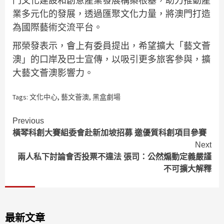
門文化建設和創意產業發展構築根基，助力推動產
業多元化的發展，透過匯聚文化力量，將澳門打造
為國際藝術交流平台。
邢榮發表示，會上有委員提出，希望擴大「藝文薈
澳」的口岸及巴士宣傳，以吸引更多旅客參與，擴
大藝文薈澳影響力。
Tags:
文化中心
,
藝文薈澳
,
黑盒劇場
Continue
Previous
橫琴科創大賽組委會赴新加坡招募 邀優質科創項目參賽
Reading
Next
兩人私下討論會否投票不違法 張司：公然煽動定義嚴謹
不可擴大解釋
最新文章