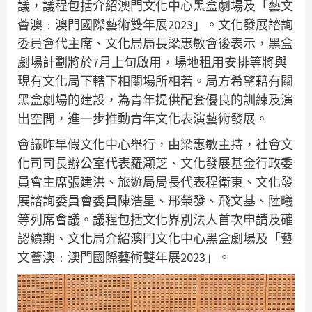
議，議程包括介紹澳門文化中心黑盒劇場及「藝文
薈澳﹕澳門國際藝術雙年展2023」。文化發展諮詢
委員會代主席、文化局局長梁惠敏會後表示，黑盒
劇場計劃將於7月上旬啟用，場地租用安排等將與
現有文化局下轄下相關場所相若。局方希望藉有關
黑盒劇場的建設，為青年提供配套優良的訓練及演
出空間，進一步推動青年文化表演藝術發展。
會議昨早假文化中心舉行，由梁惠敏主持，社會文
化司司長辦公室代表羅灝芝、文化發展基金行政委
員會主席張建洪、旅遊局局長代表程衛東、文化發
展諮詢委員會委員陳浩星、邢榮發、飛文基、陸曦
等列席會議。議程包括文化界別法人首次申請及確
認續期、文化局介紹澳門文化中心黑盒劇場及「藝
文薈澳﹕澳門國際藝術雙年展2023」。