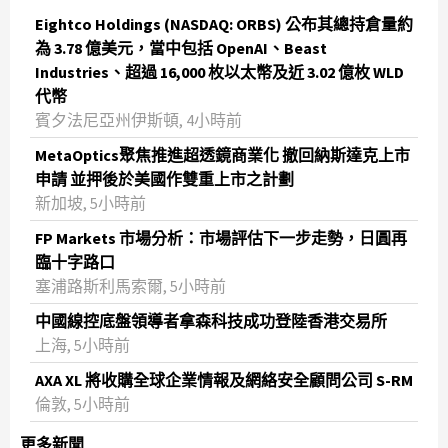
Eightco Holdings (NASDAQ: ORBS) 公布其總持倉量約
為 3.78 億美元，當中包括 OpenAI、Beast
Industries、超過 16,000 枚以太幣及近 3.02 億枚 WLD
代幣
賓夕法尼亞州伊斯頓, 4小時前
MetaOptics聚焦推進超透鏡商業化 撤回納斯達克上市
申請 並押後於美國作雙重上市之計劃
新加坡, 5小時前
FP Markets 市場分析：市場評估下一步走勢，日圓再
臨十字路口
塞浦路斯利馬索爾, 5小時前
中國線控底盤領導者拿森科技成功登陸香港交易所
上海, 5小時前
AXA XL 將收購全球企業情報及網絡安全顧問公司 S-RM
倫敦, 5小時前
更多新聞