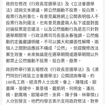
政府在修改《行政長官選舉法》及《立法會選舉
法》諮詢文本建議，將公然煽動不投票、投白票、
廢票行為刑事化。有意見冀將網上公開表明個人不
投票行為列違法，也有意見擔憂兩人私下或面對面
討論投票是否違法，以及公然煽動行為是否只針對
選舉期間等，行政法務司司長張永春強調，公然煽
動的定義嚴謹明確，不可以擴大和擴張性解釋，兩
個人之間對話應該不構成「公然」。但提醒修改法
案生效後，未來無論是在選舉期間或選舉期間以外
都禁止公然煽動不投票、投白票、廢票。
政府昨舉行第五場修改《行政長官選舉法》及《澳
門特別行政區立法會選舉法》公開諮詢專場，約
180名工商、經濟界人士出席。會上，陳隆成、歐
嘉輝、張健中、黃景禧、戴凱明、何明金、潘兆
楠、劉鳳鳴、歐陽卓然、余昇、陳子鋒、林華傑12
人分別發言，他們均發言表示支持政府修法，對參