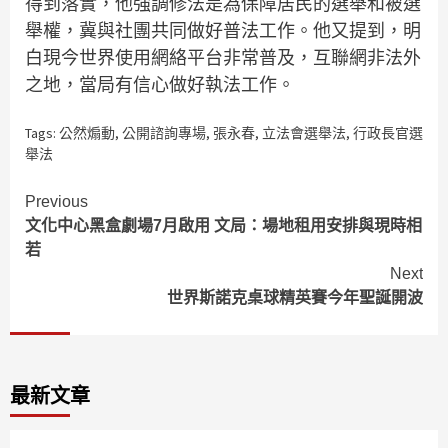
得到落實，他強調修法是為保障居民的選舉和被選
舉權，冀與社團共同做好普法工作。他又提到，明
白現今世界使用網絡平台非常普及，互聯網非法外
之地，當局有信心做好執法工作。
Tags:
公然煽動
,
公開諮詢專場
,
張永春
,
立法會選舉法
,
行政長官選
舉法
Continue
Previous
文化中心黑盒劇場7月啟用 文局：場地租用安排與現時相
Reading
若
Next
世界斯諾克桌球精英賽今年聖誕開波
最新文章