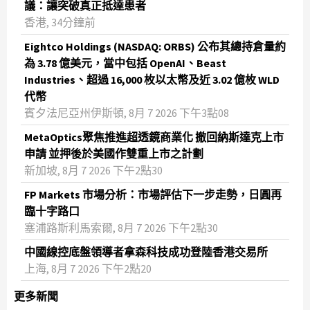
議：讓突破真正抵達患者
香港, 34分鐘前
Eightco Holdings (NASDAQ: ORBS) 公布其總持倉量約
為 3.78 億美元，當中包括 OpenAI、Beast
Industries、超過 16,000 枚以太幣及近 3.02 億枚 WLD
代幣
賓夕法尼亞州伊斯頓, 8月 7 2026 下午3點08
MetaOptics聚焦推進超透鏡商業化 撤回納斯達克上市
申請 並押後於美國作雙重上市之計劃
新加坡, 8月 7 2026 下午2點30
FP Markets 市場分析：市場評估下一步走勢，日圓再
臨十字路口
塞浦路斯利馬索爾, 8月 7 2026 下午2點30
中國線控底盤領導者拿森科技成功登陸香港交易所
上海, 8月 7 2026 下午2點20
更多新聞