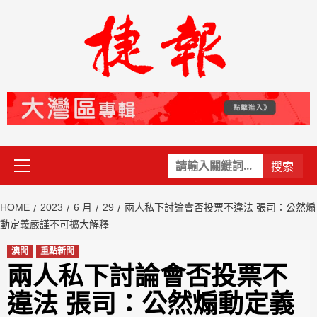
Skip
to
content
Primary
關
Menu
鍵
字:
HOME
2023
6 月
29
兩人私下討論會否投票不違法 張司：公然煽
動定義嚴謹不可擴大解釋
澳聞
重點新聞
兩人私下討論會否投票不
違法 張司：公然煽動定義