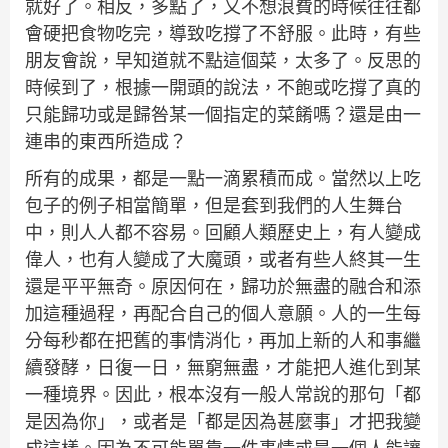
就好了。相反，多點了，又不想浪費的時候往往都
會硬把食物吃完，導致吃撐了不舒服。此時，有些
朋友會說，早知道就不點這個菜，太多了。反思的
時候到了，根據一開頭的說法，不飽或吃撐了真的
只能歸功或是歸咎某一個指定的菜餚嗎？還是由一
連串的東西所造成？
所有的成果，都是一點一滴累積而成。當然以上吃
包子的例子相當簡單，但是套到我們的人生舞台
中，則人人都不容易。回顧人類歷史上，有人變成
偉人，也有人變成了大魔頭，或者有些人終其一生
還是平平無奇。原因何在，歸功於無盡的融合和添
加這種過程，再配合自己的個人意願。人的一生每
分每秒都在把舊的事情消化，再加上新的人和事繼
續發酵，日復一日，無窮無盡，才能把人進化到某
一種境界。因此，根本沒有一般人常說的那句「都
是因為你」，或者是「都是因為甚麼事」才把我變