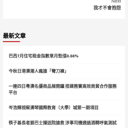
Next
我才不會抱怨
最新文章
巴西7月住宅租金指數單月勁漲0.66%
今秋日港澳潮人瘋搶「彎刀褲」
一連四日粵澳名優商品展開鑼 搭建務實高效商貿合作服務
平台
岑浩輝視察澳琴國際教育（大學）城第一期項目
筷子基長者捱巴士撞送院搶救 涉事司機通過酒精呼氣測試