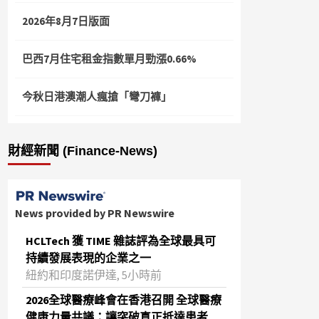
2026年8月7日版面
巴西7月住宅租金指數單月勁漲0.66%
今秋日港澳潮人瘋搶「彎刀褲」
財經新聞 (Finance-News)
News provided by PR Newswire
HCLTech 獲 TIME 雜誌評為全球最具可
持續發展表現的企業之一
紐約和印度諾伊達, 5小時前
2026全球醫療峰會在香港召開 全球醫療
健康力量共議：讓突破真正抵達患者