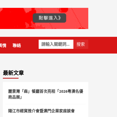
關
輿情
聯絡
鍵
字:
最新文章
麗景灣「森」餐廳首次亮相「2026粵澳名優
商品展」
陽江市經貿推介會暨澳門企業家座談會