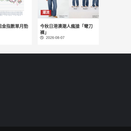
潮流
租金指數單月勁
今秋日港澳潮人瘋搶「彎刀
褲」
2026-08-07