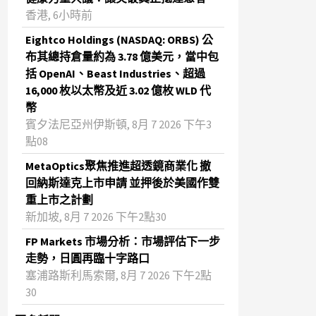
香港, 6小時前
Eightco Holdings (NASDAQ: ORBS) 公
布其總持倉量約為 3.78 億美元，當中包
括 OpenAI、Beast Industries、超過
16,000 枚以太幣及近 3.02 億枚 WLD 代
幣
賓夕法尼亞州伊斯頓, 8月 7 2026 下午3
點08
MetaOptics聚焦推進超透鏡商業化 撤
回納斯達克上市申請 並押後於美國作雙
重上市之計劃
新加坡, 8月 7 2026 下午2點30
FP Markets 市場分析：市場評估下一步
走勢，日圓再臨十字路口
塞浦路斯利馬索爾, 8月 7 2026 下午2點
30