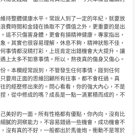
，維持整體健康水平。常說人到了一定的年紀，就要放
再浪費時間和金錢在換取不了價值之外，更重要的是出
夜。這不只傷害身體，更會有損精神健康。專家指出，
現象。其實也很容易理解，休息不夠，精神狀態不佳，
任何事情都沒精打彩，上班肯定出錯機會大大提升，讓
己遇上太多不如意事情。所以，熬夜真的傷身又傷心。
養份。本欄經常說到，不管發生任何事情，踫到任何
。只要用正面的思維回顧所有往事，都不會枉過。真
過往的經歷修出來的。問心看看，你的強大內心，不是
誣捏，從中修成的嗎？成長是一點一滴累積而成的，不
自己美好的一面。所有性格都有優點，你內向，沒有比
更細膩的洞察能力，不容易錯過一些機會，成功機會不
好，沒有真的不好，一般都出於馬後炮。衝動不是等於