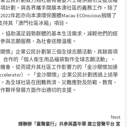
企業公民計劃致力為社區有需要人士提供適切支援及糧
這項計劃，與各界攜手開展本澳社區的義務工作。除了
年起亦向本澳環保團體Macau ECOnscious捐贈了
以支持其「澳門社區冰箱」項目。
包，協助滿足弱勢群體的基本生活需求，減輕他們的經
心參與志願服務，為社會送贈溫暖。
沙關懷」企業公民計劃第三個全球志願活動，其餘兩項
World）合作的「個人衛生用品福袋製作全球志願活動」，
習機會、從而提升其社區工作影響力的「金沙關懷加速
 Accelerator）。「金沙關懷」企業公民計劃透過上述舉
作，為全球社區在困難救濟、災難應對及防範、教育、
合作夥伴發展方面作出適切的支援。
Next
婦聯辦「童聲童行」共參與嘉年華 建立發聲平台 宣