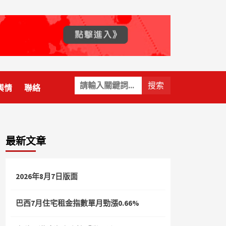
關
輿情
聯絡
鍵
字:
最新文章
2026年8月7日版面
巴西7月住宅租金指數單月勁漲0.66%