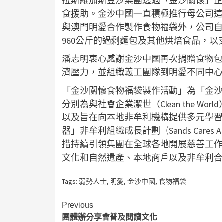
拉斯維加斯金沙集團透過「金沙關懷」
食援助。金沙中國一直積極推行母公司
與澳門明愛合作製作食物福袋外，公司自2022
960公斤的過剩麵包及其他烘焙食品，
潘志明衷心感謝金沙中國再次捐贈食物
濟壓力，並組織義工團隊到明愛不同中
「金沙關懷食物福袋製作活動」為「金
分別為與社會企業潔世（Clean the 
以及旨在向本地非牟利機構提供多元學
器」非牟利組織成長計劃（Sands Cares
措持續引領集團在全球各地開展慈善工
文化和自然遺產、本地商戶以及非牟利
Tags:
弱勢人士
,
明愛
,
金沙中國
,
食物福袋
Continue
Previous
團體辦分享會普及閱讀文化