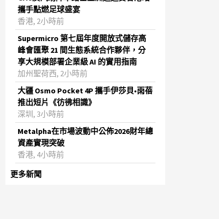
攜手點燃足球盛宴
香港, 2小時前
Supermicro 第七屆年度開放式儲存高
峰會匯聚 21 間生態系統合作夥伴，分
享大規模部署企業級 AI 的實用指南
加州聖荷西, 2小時前
大疆 Osmo Pocket 4P 攜手伊莎貝•雨蓓
推出短片《彷彿相識》
深圳, 3小時前
Metalpha在市場波動中公佈2026財年總
資產實現突破
‌香港, 4小時前
更多新聞