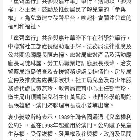
『童聲童行』共參與嘉年華」舉行，活動以「參與
權」為主題，鼓勵及推動居民了解兒童的「參與
權」，為兒童建立發聲平台，喚起社會關注兒童的
權利和福祉。
「童聲童行」共參與嘉年華昨下午在科學館舉行，
中聯辦社工部處長級助理于輝、法務局法律推廣及
公共關係廳廳長陳志揚、旅遊局旅遊產品及活動廳
廳長司徒琳麗、勞工局職業培訓廳廳長張瑋、治安
警察局海島偵查及支援警務處處長鍾倩怡、房屋局
宣傳及推廣處處長梁淑祺、社工局兒童及青少年服
務處代處長黃燕玲、教青局德育中心主任鄭雪珍、
衛生局山頂醫院兒科主任黃鳳欣、澳門科學館副館
長張雄發、澳門婦聯理事長袁小菱等出席。
袁小菱致辭時表示，1989年聯合國通過《兒童權利
公約》，並在1998年起適用於澳門。公約賦予兒童
生存權、受保護權、發展權及參與權。政府及民間