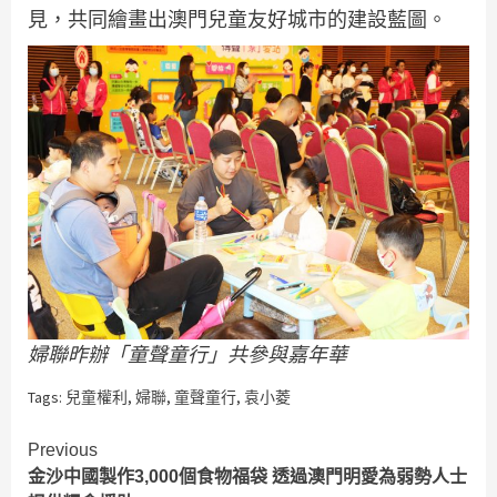
見，共同繪畫出澳門兒童友好城市的建設藍圖。
婦聯昨辦「童聲童行」共參與嘉年華
Tags:
兒童權利
,
婦聯
,
童聲童行
,
袁小菱
Continue
Previous
金沙中國製作3,000個食物福袋 透過澳門明愛為弱勢人士
Reading