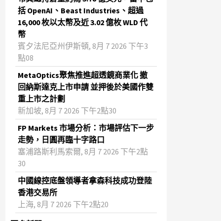
括 OpenAI、Beast Industries、超過
16,000 枚以太幣及近 3.02 億枚 WLD 代
幣
賓夕法尼亞州伊斯頓, 8月 7 2026 下午3
點08
MetaOptics聚焦推進超透鏡商業化 撤
回納斯達克上市申請 並押後於美國作雙
重上市之計劃
新加坡, 8月 7 2026 下午2點30
FP Markets 市場分析：市場評估下一步
走勢，日圓再臨十字路口
塞浦路斯利馬索爾, 8月 7 2026 下午2點
30
中國線控底盤領導者拿森科技成功登陸
香港交易所
上海, 8月 7 2026 下午2點20