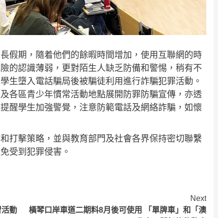
悠長假期，隨着他們的餘暇時間增加，使用互聯網的時
風險的認識薄弱，更對陌生人缺乏防備和警惕，稍有不
大學生墮入電話騙局後被騙徒利用進行詐騙犯罪活動。
邉及各區青少年慣常活動地點展開防罪防騙宣傳，亦透
校提醒學生加強警覺，注意防範電話及網絡詐騙，如懷
防和打擊策略，並與教育部門及社會各界保持密切聯繫
避免受到犯罪侵害。
Next
習活動
橫琴口岸車道二期料8月後可使用 「單牌車」和「澳