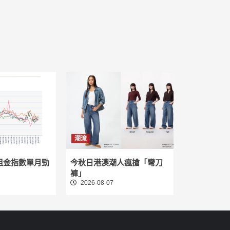
潮流
租金指數單月勁
今秋日港澳潮人瘋搶「彎刀
褲」
2026-08-07