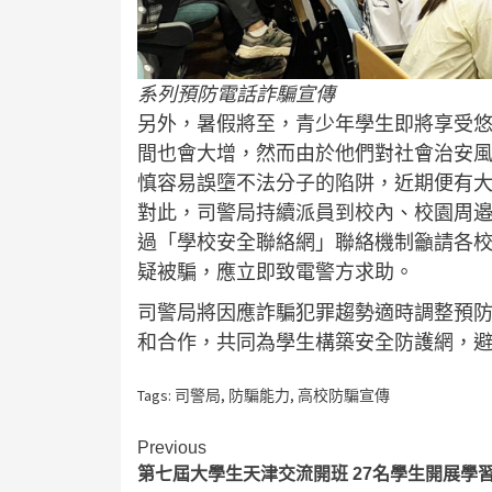
系列預防電話詐騙宣傳
另外，暑假將至，青少年學生即將享受
間也會大增，然而由於他們對社會治安
慎容易誤墮不法分子的陷阱，近期便有
對此，司警局持續派員到校內、校園周
過「學校安全聯絡網」聯絡機制籲請各
疑被騙，應立即致電警方求助。
司警局將因應詐騙犯罪趨勢適時調整預
和合作，共同為學生構築安全防護網，
Tags:
司警局
,
防騙能力
,
高校防騙宣傳
Continue
Previous
第七屆大學生天津交流開班 27名學生開展學
Reading