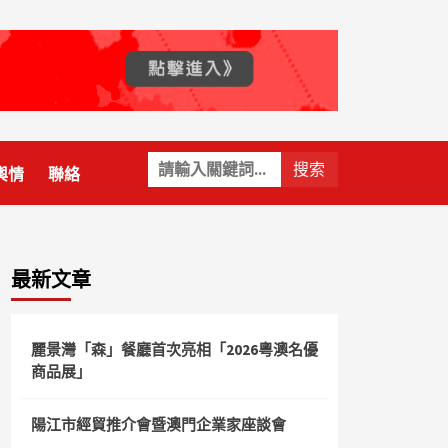
關
輿情
聯絡
鍵
字:
最新文章
麗景灣「森」餐廳首次亮相「2026粵澳名優
商品展」
陽江市經貿推介會暨澳門企業家座談會