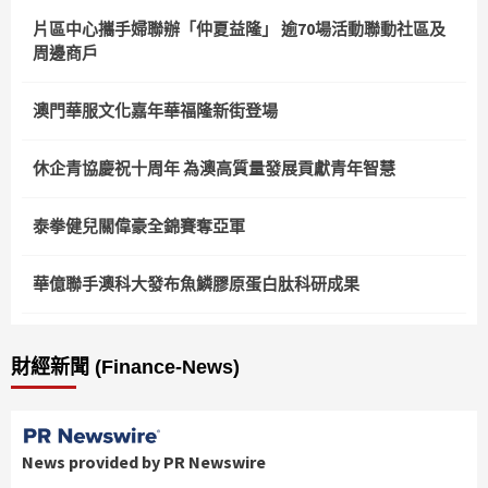
片區中心攜手婦聯辦「仲夏益隆」 逾70場活動聯動社區及
周邊商戶
澳門華服文化嘉年華福隆新街登場
休企青協慶祝十周年 為澳高質量發展貢獻青年智慧
泰拳健兒關偉豪全錦賽奪亞軍
華億聯手澳科大發布魚鱗膠原蛋白肽科研成果
財經新聞 (Finance-News)
News provided by PR Newswire