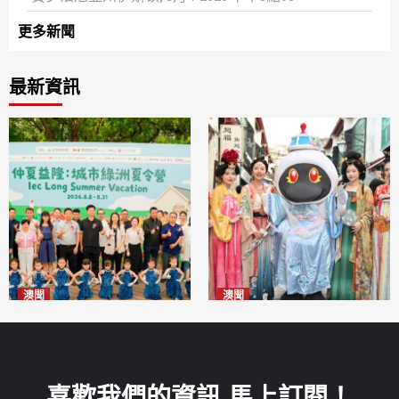
更多新聞
最新資訊
澳聞
澳聞
片區中心攜手婦聯辦「仲夏益
澳門華服文化嘉年華福隆新街
隆」 逾70場活動聯動社區及周
登場
2026-08-09
邊商戶
2026-08-09
喜歡我們的資訊 馬上訂閱！