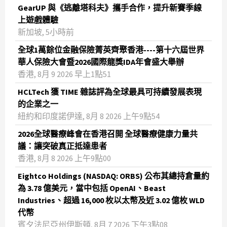
GearUP 與《逃離塔科夫》攜手合作，提升新賽季線
上遊戲體驗
新加坡, 5小時前
全球1萬餘位金融保險菁英齊聚香港----第十六屆世界
華人保險大會暨2026國際龍獎IDA年會盛大舉辦
香港, 8月 9 2026 早上1點51
HCLTech 獲 TIME 雜誌評為全球最具可持續發展表現
的企業之一
紐約和印度諾伊達, 8月 8 2026 上午9點54
2026全球醫療峰會在香港召開 全球醫療健康力量共
議：讓突破真正抵達患者
香港, 8月 8 2026 上午9點00
Eightco Holdings (NASDAQ: ORBS) 公布其總持倉量約
為 3.78 億美元，當中包括 OpenAI、Beast
Industries、超過 16,000 枚以太幣及近 3.02 億枚 WLD
代幣
賓夕法尼亞州伊斯頓, 8月 7 2026 下午3點08